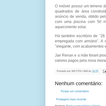
O imóvel possui um terreno d
quadrados de área construí
anúncio de venda, obtido pe
com uma piscina com 50 me
aquecimento solar.
Há também escritório de "26
empregada com armário". A 
"elegante, com acabamentos e
Jair Renan e a mãe foram pr
valores pagos pela nova mora
Postado por
WILTON LIMA
às
10:37
Nenhum comentário:
Postar um comentário
Postagem mais recente
Assinar:
Postar comentários (Atom)