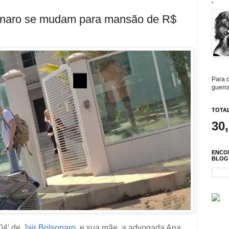
.
sonaro se mudam para mansão de R$
Para c
guerra
TOTAL
30
ENCO
BLOG
04' de
Jair Bolsonaro
, e sua mãe, a advogada Ana