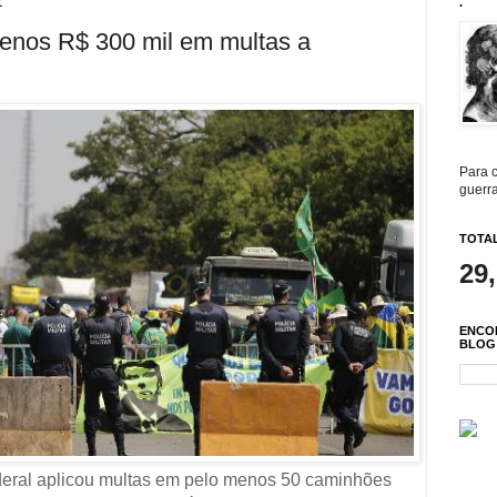
1
.
enos R$ 300 mil em multas a
Para c
guerra
TOTAL
29
ENCO
BLOG
 Federal aplicou multas em pelo menos 50 caminhões