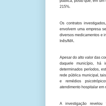
pública, posto que, em um 
215%.
Os contratos investigado
envolvem uma empresa sedi
diversos medicamentos e i
Inês/MA.
Apesar do alto valor das c
daquele município, há 
determinados períodos, est
rede pública municipal, tais
e remédios psicotrópic
atendimento hospitalar em 
A investigação revelou