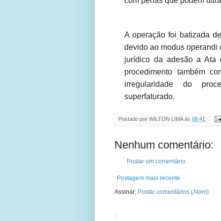
com penas que podem ultrap
A operação foi batizada de
devido ao modus operandi da
jurídico da adesão a Ata 
procedimento também conh
irregularidade do proc
superfaturado.
Postado por
WILTON LIMA
às
08:41
Nenhum comentário:
Postar um comentário
Postagem mais recente
Assinar:
Postar comentários (Atom)