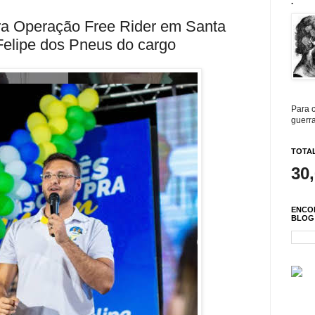
.
gra Operação Free Rider em Santa
 Felipe dos Pneus do cargo
Para c
guerra
TOTAL
30
ENCO
BLOG