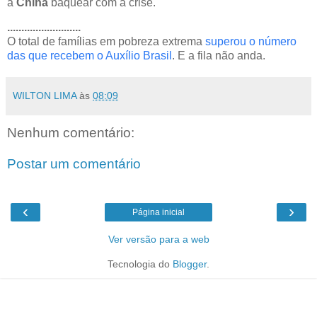
a
China
baquear com a crise.
..........................
O total de famílias em pobreza extrema
superou o número
das que recebem o Auxílio Brasil
. E a fila não anda.
WILTON LIMA
às
08:09
Nenhum comentário:
Postar um comentário
‹
›
Página inicial
Ver versão para a web
Tecnologia do
Blogger
.