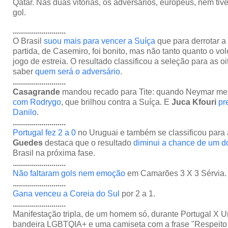
Qatar. Nas duas vitórias, os adversários, europeus, nem ti
gol.
..........................
O Brasil
suou mais para vencer a Suíça
que para derrotar a 
partida, de Casemiro, foi bonito, mas não tanto quanto o vol
jogo de estreia. O resultado classificou a seleção para as oit
saber
quem será o adversário
.
..........................
Casagrande
mandou recado para Tite: quando Neymar mel
com Rodrygo
, que brilhou contra a Suíça. E
Juca Kfouri
pr
Danilo
.
..........................
Portugal fez 2 a 0
no Uruguai e também se classificou para a
Guedes
destaca que o resultado
diminui a chance de um d
Brasil na próxima fase.
..........................
Não faltaram gols nem emoção
em Camarões 3 X 3 Sérvia.
..........................
Gana venceu a Coreia do Sul
por 2 a 1.
..........................
Manifestação tripla, de um homem só, durante Portugal X 
bandeira LGBTQIA+ e uma camiseta com a frase "Respeito