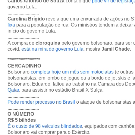
Carlos Affonso de Souza
conta o que
pode vir de legislaç
governo Lula.
..........................
Carolina Brígido
revela que uma enxurrada de ações no 
fixa
para a população de rua. Os ministros tendem a deixar 
início do governo Lula.
..........................
A compra de
cloroquina
pelo governo bolsonaro, para ser 
covid,
está na mira do governo Lula
, mostra
Jamil Chade
.
******************
CERCADINHO
Bolsonaro
completa hoje um mês sem motociatas
(e outras
bolsonaristas, em lombo de jegue ou a bordo de jet skis e la
Bolsonaro, Eduardo, faltou ao trabalho na Câmara dos De
Qatar
, para assistir no estádio Brasil X Suíça.
..........................
Pode render processo no Brasil
o ataque de bolsonaristas 
..........................
O NÚMERO
R$ 5 bilhões
É o custo de 98 veículos blindados
, equipados com canhõe
Bolsonaro vai comprar para o Exército.