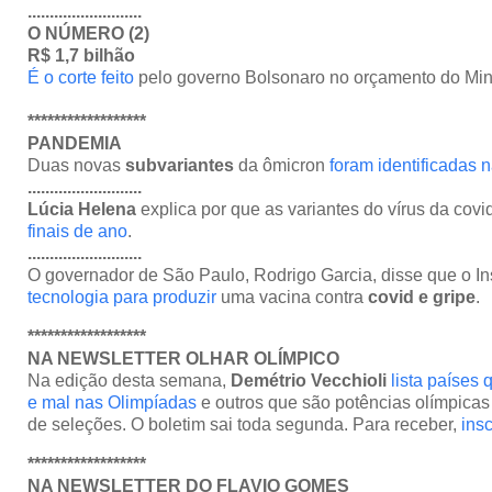
..........................
O NÚMERO (2)
R$ 1,7 bilhão
É o corte feito
pelo governo Bolsonaro no orçamento do Min
******************
PANDEMIA
Duas novas
subvariantes
da ômicron
foram identificadas
..........................
Lúcia Helena
explica por que as variantes do vírus da cov
finais de ano
.
..........................
O governador de São Paulo, Rodrigo Garcia, disse que o In
tecnologia para produzir
uma vacina contra
covid e gripe
.
******************
NA NEWSLETTER OLHAR OLÍMPICO
Na edição desta semana,
Demétrio Vecchioli
lista países
e mal nas Olimpíadas
e outros que são potências olímpicas
de seleções. O boletim sai toda segunda. Para receber,
ins
******************
NA NEWSLETTER DO FLAVIO GOMES