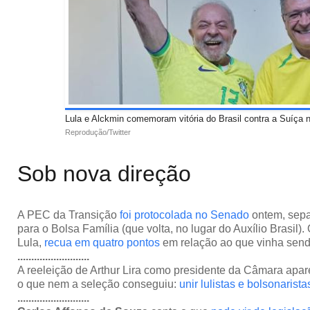
Lula e Alckmin comemoram vitória do Brasil contra a Suíça
Reprodução/Twitter
Sob nova direção
A PEC da Transição
foi protocolada no Senado
ontem, sepa
para o Bolsa Família (que volta, no lugar do Auxílio Brasil). 
Lula,
recua em quatro pontos
em relação ao que vinha sendo
..........................
A reeleição de Arthur Lira como presidente da Câmara apa
o que nem a seleção conseguiu:
unir lulistas e bolsonarista
..........................