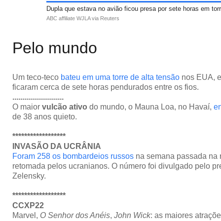
Dupla que estava no avião ficou presa por sete horas em torr
ABC affiliate WJLA via Reuters
Pelo mundo
Um teco-teco
bateu em uma torre de alta tensão
nos EUA, e
ficaram cerca de sete horas pendurados entre os fios.
..........................
O maior
vulcão ativo
do mundo, o Mauna Loa, no Havaí,
e
de 38 anos quieto.
******************
INVASÃO DA UCRÂNIA
Foram 258 os bombardeios russos
na semana passada na 
retomada pelos ucranianos. O número foi divulgado pelo p
Zelensky.
******************
CCXP22
Marvel,
O Senhor dos Anéis
,
John Wick
: as maiores atraç