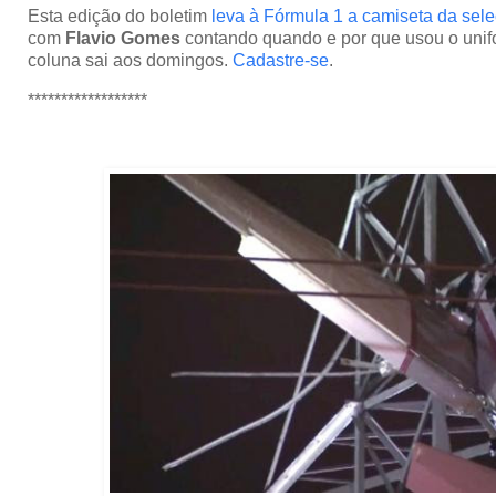
Esta edição do boletim
leva à Fórmula 1 a camiseta da seleç
com
Flavio Gomes
contando quando e por que usou o unifo
coluna sai aos domingos.
Cadastre-se
.
******************