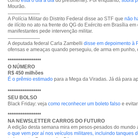
como
está o dia a dia
do presidente). Por enquanto,
sobra p
Mourão.
..........................
A Polícia Militar do Distrito Federal disse ao STF que
não há
de ilícito no ato na frente do QG do Exército em Brasília em
manifestantes pede intervenção militar.
..........................
A deputada federal Carla Zambelli
disse em depoimento à
ofensas e ameaças quando perseguiu, de arma em punho, o 
******************
O NÚMERO
R$ 450 milhões
É o prêmio estimado
para a Mega da Viradas. Já dá para ap
******************
SEU BOLSO
Black Friday: veja
como reconhecer um boleto falso
e evitar
******************
NA NEWSLETTER CARROS DO FUTURO
A edição desta semana mira em pesos-pesados do mundo a
o que vem por aí nos veículos militares, incluindo tanques 