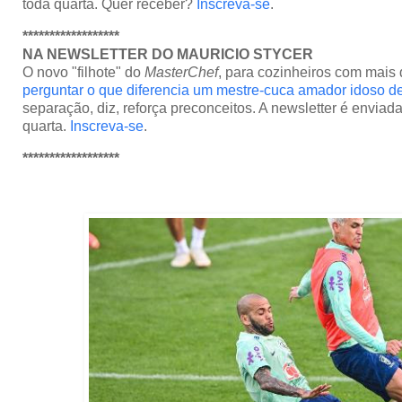
toda quarta. Quer receber?
Inscreva-se
.
******************
NA NEWSLETTER DO MAURICIO STYCER
O novo "filhote" do
MasterChef
, para cozinheiros com mais
perguntar o que diferencia um mestre-cuca amador idoso 
separação, diz, reforça preconceitos. A newsletter é enviad
quarta.
Inscreva-se
.
******************