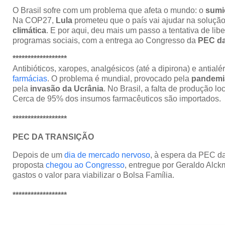
O Brasil sofre com um problema que afeta o mundo: o
sumi
Na COP27,
Lula
prometeu que o país vai ajudar na soluçã
climática
. E por aqui, deu mais um passo a tentativa de lib
programas sociais, com a entrega ao Congresso da
PEC da
******************
Antibióticos, xaropes, analgésicos (até a dipirona) e antial
farmácias
. O problema é mundial, provocado pela
pandemi
pela
invasão da Ucrânia
. No Brasil, a falta de produção lo
Cerca de 95% dos insumos farmacêuticos são importados.
******************
PEC DA TRANSIÇÃO
Depois de um
dia de mercado nervoso
, à espera da PEC da
proposta
chegou ao Congresso
, entregue por Geraldo Alckm
gastos o valor para viabilizar o Bolsa Família.
******************