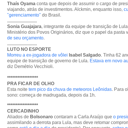
Thaís Oyama
conta que depois de assumir o cargo de presid
viajando, atrás de investimentos. Alckmin, enquanto isso,
cu
"gerenciamento"
do Brasil.
..........................
Sonia Guajajara
, integrante da equipe de transição de Lul
Ministério dos Povos Originários, diz que o papel da pasta 
de seu orçamento
.
..........................
LUTO NO ESPORTE
Morreu a ex-jogadora de vôlei
Isabel Salgado
. Tinha 62 an
equipe de transição de governo de Lula.
Estava em novo a
diz Demétrio Vecchioli.
******************
PRA FICAR DE OLHO
Esta noite
tem pico da chuva de meteoros Leônidas
. Para o
sono: começa de madrugada, depois da 1h.
******************
CERCADINHO
Aliados de
Bolsonaro
contaram a Carla Araújo que
o presi
assimilando a derrota para Lula, mas deve retomar comprom