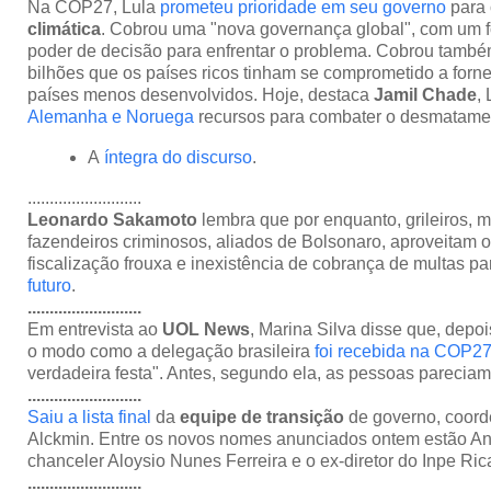
Na COP27, Lula
prometeu prioridade em seu governo
para
climática
. Cobrou uma "nova governança global", com um f
poder de decisão para enfrentar o problema. Cobrou també
bilhões que os países ricos tinham se comprometido a forne
países menos desenvolvidos. Hoje, destaca
Jamil Chade
,
Alemanha e Noruega
recursos para combater o desmatame
A
íntegra do discurso
.
..........................
Leonardo Sakamoto
lembra que por enquanto, grileiros, m
fazendeiros criminosos, aliados de Bolsonaro, aproveitam
fiscalização frouxa e inexistência de cobrança de multas p
futuro
.
..........................
Em entrevista ao
UOL News
, Marina Silva disse que, depo
o modo como a delegação brasileira
foi recebida na COP2
verdadeira festa". Antes, segundo ela, as pessoas parecia
..........................
Saiu a lista final
da
equipe de transição
de governo, coord
Alckmin. Entre os novos nomes anunciados ontem estão An
chanceler Aloysio Nunes Ferreira e o ex-diretor do Inpe Ri
..........................