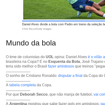
Daniel Alves divide a bola com Pedro em treino da seleção br
Chris Ricco/Getty Images
Mundo da bola
O time de colunistas do
UOL
opina: Daniel Alves
é o vilão 
brasileira na Copa? E no
Esquenta da Bola
, José Trajano
teria sido melhor o Brasil
fazer amistosos
que treinos "pega
..........................
O sonho de Cristiano Ronaldo:
disputar a final
da Copa do Qa
..........................
A
tabela completa
da Copa.
..........................
Por que
Deborah Secco
, que não manja de futebol,
vai co
..........................
A
Argentina
mostrou que sabe fazer gols em amistosos:
ga