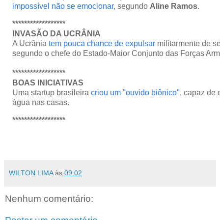
impossível não se emocionar
, segundo
Aline Ramos
.
******************
INVASÃO DA UCRÂNIA
A Ucrânia
tem pouca chance de expulsar
militarmente de seu
segundo o chefe do Estado-Maior Conjunto das Forças Ar
******************
BOAS INICIATIVAS
Uma startup brasileira
criou um "ouvido biônico"
, capaz de 
água nas casas.
******************
WILTON LIMA
às
09:02
Nenhum comentário: