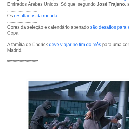
Emirados Árabes Unidos. Só que, segundo
José Trajano
,
..........................
Os
resultados da rodada
.
..........................
Cores da seleção e calendário apertado
são desafios para 
Copa.
..........................
A família de Endrick
deve viajar no fim do mês
para uma con
Madrid.
******************