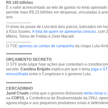
R$ 145 bilhões
É o valor acrescentado ao teto de gastos no texto aprova
permite mais R$ 23 bilhões em despesas, vinculadas à arr
ano.
..........................
O show da posse de Lula terá dois palcos, batizados em 
a Elza Soares.
A lista de quem se apresenta cresceu
, com 
Miklos, Talma de Freitas e Zeds Macalé.
..........................
O TSE
aprovou as contas de campanha
da chapa Lula-Alck
******************
ORÇAMENTO SECRETO
O STF pode julgar hoje ações que contestam a constitucio
secreto.
Carolina Brígido
explica por que o tema
joga o S
encruzilhada
entre o Congresso e o governo Lula.
******************
CERCADINHO
Jamil Chade
conta que o governo Bolsonaro
tenta minar o
na
COP15
, a Conferência de Biodiversidade da ONU, opond
agroecologia e aos pequenos produtores rurais e defenden
..........................