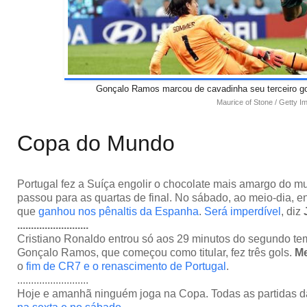
Gonçalo Ramos marcou de cavadinha seu terceiro gol
Maurice of Stone / Getty I
Copa do Mundo
Portugal fez a Suíça engolir o chocolate mais amargo do 
passou para as quartas de final. No sábado, ao meio-dia, e
que
ganhou nos pênaltis da Espanha
.
Será imperdível
, diz
..........................
Cristiano Ronaldo entrou só aos 29 minutos do segundo t
Gonçalo Ramos, que começou como titular, fez três gols.
M
o
fim de CR7 e o renascimento de Portugal
.
..........................
Hoje e amanhã ninguém joga na Copa. Todas as partidas da