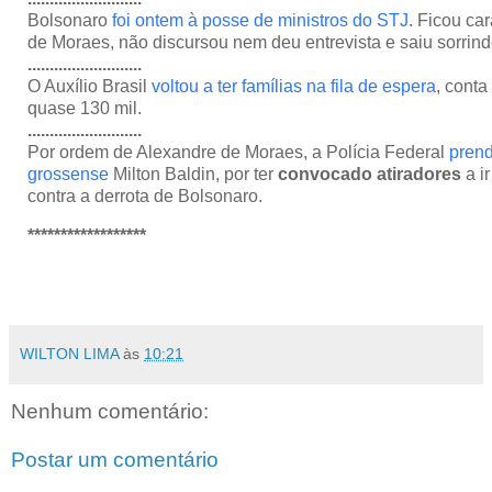
Bolsonaro
foi ontem à posse de ministros do STJ
. Ficou ca
de Moraes, não discursou nem deu entrevista e saiu sorrind
..........................
O Auxílio Brasil
voltou a ter famílias na fila de espera
, conta
quase 130 mil.
..........................
Por ordem de Alexandre de Moraes, a Polícia Federal
prend
grossense
Milton Baldin, por ter
convocado atiradores
a ir
contra a derrota de Bolsonaro.
******************
WILTON LIMA
às
10:21
Nenhum comentário:
Postar um comentário