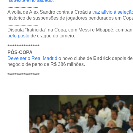
na sexta e no sábado
.
..........................
A volta de Alex Sandro contra a Croácia
traz alívio à seleçã
histórico de suspensões de jogadores pendurados em Cop
..........................
Disputa "fratricida" na Copa, com Messi e Mbappé, compa
pelo posto
de craque do torneio.
******************
PÓS-COPA
Deve ser o Real Madrid
o novo clube de
Endrick
depois de
negócio de perto de R$ 386 milhões.
******************