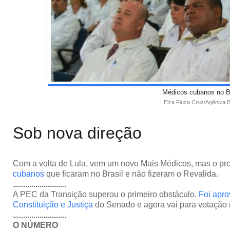
Médicos cubanos no Br
Elza Fiuza Cruz/Agência B
Sob nova direção
Com a volta de Lula, vem um novo Mais Médicos, mas o p
cubanos
que ficaram no Brasil e não fizeram o Revalida.
..........................
A PEC da Transição superou o primeiro obstáculo.
Foi apr
Constituição e Justiça
do Senado e agora vai para votação 
..........................
O NÚMERO