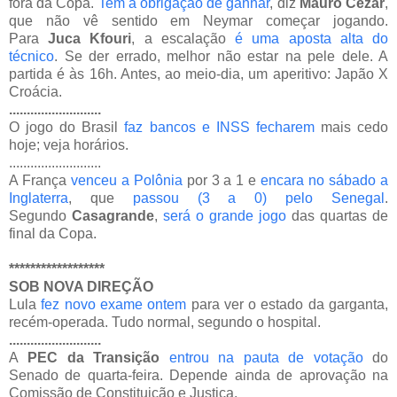
fora da Copa.
Tem a obrigação de ganhar
, diz
Mauro Cézar
,
que não vê sentido em Neymar começar jogando.
Para
Juca
Kfouri
, a escalação
é uma aposta alta do
técnico
. Se der errado, melhor não estar na pele dele. A
partida é às 16h. Antes, ao meio-dia, um aperitivo: Japão X
Croácia.
..........................
O jogo do Brasil
faz bancos e INSS fecharem
mais cedo
hoje; veja horários.
..........................
A França
venceu a Polônia
por 3 a 1 e
encara no sábado a
Inglaterra
, que
passou (3 a 0) pelo Senegal
.
Segundo
Casagrande
,
será o grande jogo
das quartas de
final da Copa.
******************
SOB NOVA DIREÇÃO
Lula
fez novo exame ontem
para ver o estado da garganta,
recém-operada. Tudo normal, segundo o hospital.
..........................
A
PEC da Transição
entrou na pauta de votação
do
Senado de quarta-feira. Depende ainda de aprovação na
Comissão de Constituição e Justiça.