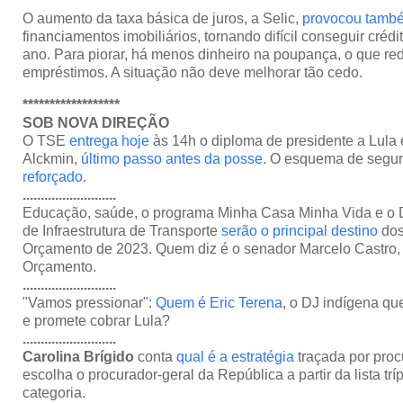
O aumento da taxa básica de juros, a Selic,
provocou tamb
financiamentos imobiliários, tornando difícil conseguir cré
ano. Para piorar, há menos dinheiro na poupança, o que re
empréstimos. A situação não deve melhorar tão cedo.
******************
SOB NOVA DIREÇÃO
O TSE
entrega hoje
às 14h o diploma de presidente a Lula 
Alckmin,
último passo antes da posse
. O esquema de segu
reforçado
.
..........................
Educação, saúde, o programa Minha Casa Minha Vida e o 
de Infraestrutura de Transporte
serão o principal destino
dos
Orçamento de 2023. Quem diz é o senador Marcelo Castro, r
Orçamento.
..........................
"Vamos pressionar":
Quem é Eric Terena
, o DJ indígena q
e promete cobrar Lula?
..........................
Carolina Brígido
conta
qual é a estratégia
traçada por proc
escolha o procurador-geral da República a partir da lista trí
categoria.