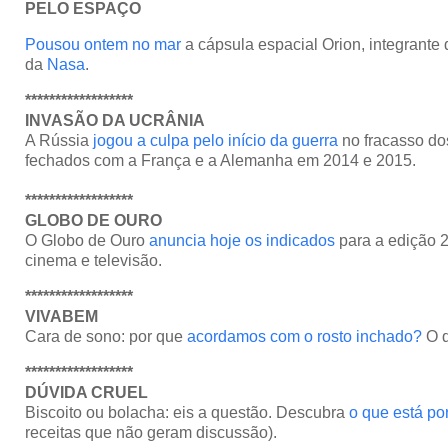
PELO ESPAÇO
Pousou ontem no mar
a cápsula espacial Orion, integrante 
da
Nasa
.
******************
INVASÃO DA UCRÂNIA
A Rússia
jogou a culpa pelo início da guerra
no fracasso do
fechados com a França e a Alemanha em 2014 e 2015.
******************
GLOBO DE OURO
O Globo de Ouro
anuncia hoje os indicados
para a edição 
cinema e televisão.
******************
VIVABEM
Cara de sono: por que
acordamos com o rosto inchado?
O q
******************
DÚVIDA CRUEL
Biscoito ou bolacha: eis a questão. Descubra
o que está por
receitas que não geram discussão).