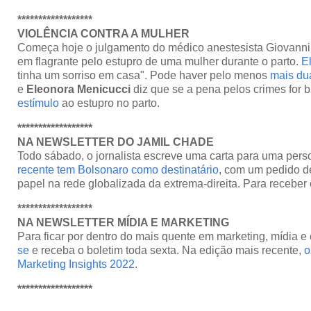
******************
VIOLÊNCIA CONTRA A MULHER
Começa hoje o julgamento do médico anestesista Giovanni 
em flagrante pelo estupro de uma mulher durante o parto.
E
tinha um sorriso em casa". Pode haver pelo menos
mais dua
e
Eleonora Menicucci
diz que se a pena pelos crimes for 
estímulo
ao estupro no parto.
******************
NA NEWSLETTER DO JAMIL CHADE
Todo sábado, o jornalista escreve uma carta para uma pers
recente tem Bolsonaro como destinatário
, com um pedido d
papel na rede globalizada da extrema-direita. Para receber 
******************
NA NEWSLETTER MÍDIA E MARKETING
Para ficar por dentro do mais quente em marketing, mídia 
se
e receba o boletim toda sexta. Na edição mais recente,
o
Marketing Insights 2022
.
******************