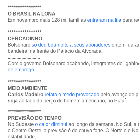
******************
O BRASIL NA LONA
Em novembro mais 128 mil famílias
entraram na fila
para rec
******************
CERCADINHO
Bolsonaro
só deu boa-noite a seus apoiadores
ontem, duran
bandeira, na frente do Palácio da Alvorada.
..........................
Com o governo Bolsonaro acabando, integrantes do "gabin
de emprego
.
******************
MEIO AMBIENTE
Carlos Madeiro
relata o medo provocado
pelo avanço de p
soja
ao lado do berço do homem americano, no Piauí.
******************
PREVISÃO DO TEMPO
No Sudeste
o calor diminui
ao longo da semana. No Sul, a t
o Centro-Oeste, a previsão é de chuva forte. O Norte e o N
estabilidade.