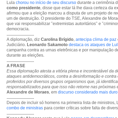
Lula
chorou no início de seu discurso
durante a cerimônia 
como presidente
, disse que estar lá lhe dava certeza da 
afirmou que a eleição marcou a disputa de um projeto de r
um de destruição. O presidente do TSE, Alexandre de Moraes
que vai responsabilizar "extremistas autoritários" e "crimi
democracia.
..........................
A diplomação, diz
Carolina Brígido
,
antecipa clima de paz
Judiciário.
Leonardo Sakamoto
destaca os ataques de Lu
campanha contra as urnas eletrônicas e por manipulação d
durante as eleições.
..........................
A FRASE
Essa diplomação atesta a vitória plena e incontestável da 
ataques antidemocráticos, contra a desinformação e contra 
proferidos por diversos grupos organismos que, já identific
responsabilizados para que isso não retorne nas próximas 
Alexandre de Moraes
, em
discurso considerado mais duro
..........................
Depois de incluir só homens na primeira lista de ministros,
combo de ministras
para conter críticas sobre falta de diver
..........................