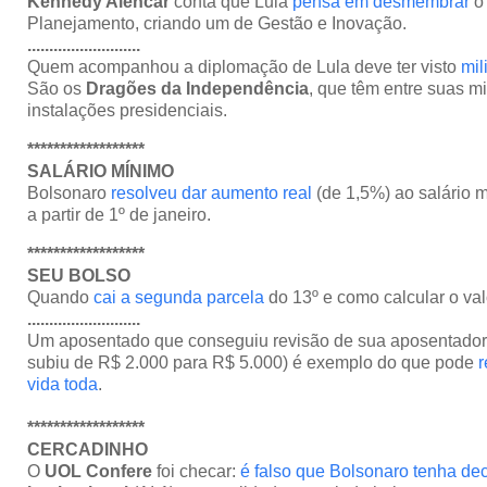
Kennedy Alencar
conta que Lula
pensa em desmembrar
o 
Planejamento, criando um de Gestão e Inovação.
..........................
Quem acompanhou a diplomação de Lula deve ter visto
mil
São os
Dragões da Independência
, que têm entre suas m
instalações presidenciais.
******************
SALÁRIO MÍNIMO
Bolsonaro
resolveu dar aumento real
(de 1,5%) ao salário 
a partir de 1º de janeiro.
******************
SEU BOLSO
Quando
cai a segunda parcela
do 13º e como calcular o val
..........................
Um aposentado que conseguiu revisão de sua aposentadori
subiu de R$ 2.000 para R$ 5.000) é exemplo do que pode
r
vida toda
.
******************
CERCADINHO
O
UOL Confere
foi checar:
é falso que Bolsonaro tenha de