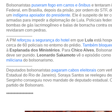
Bolsonaristas
puseram fogo em carros e ônibus
e tentaram i
Federal, em Brasília, depois da prisão, por ordem do STF, 
um
indígena apoiador do presidente
. Ele é suspeito de te
armadas para impedir a diplomação de Lula. Policiais fede
bombas de gás lacrimogêneo e balas de borracha contra os
revidaram com pedras.
..........................
A PM
reforçou a segurança do hotel
em que
Lula
está hosp
cerca de 60 policiais no entorno do prédio.
Também bloqueo
à
Esplanada dos Ministérios
. Para
Chico Alves
, Bolsona
deve ser punido.
Leonardo Sakamoto
vê o episódio como
miliciana
do bolsonarismo.
..........................
Deputados bolsonaristas
pagaram cabos eleitorais
com ver
Estadual do Rio de Janeiro). Soraya Santos se reelegeu dep
Serginho conseguiu novo mandato de deputado estadual. O
partido de Bolsonaro.
******************