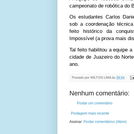
campeonato de robótica do B
Os estudantes Carlos Danie
sob a coordenação técnica
feito histórico da conq
Impossível (a prova mais dis
Tal feito habilitou a equipe
cidade de Juazeiro do Nort
ano.
Postado por
WILTON LIMA
às
09:54
Nenhum comentário:
Postar um comentário
Postagem mais recente
Assinar:
Postar comentários (Atom)