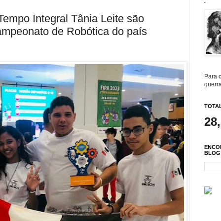
.
empo Integral Tânia Leite são
ampeonato de Robótica do país
Para c
guerra
TOTAL
28
ENCO
BLOG