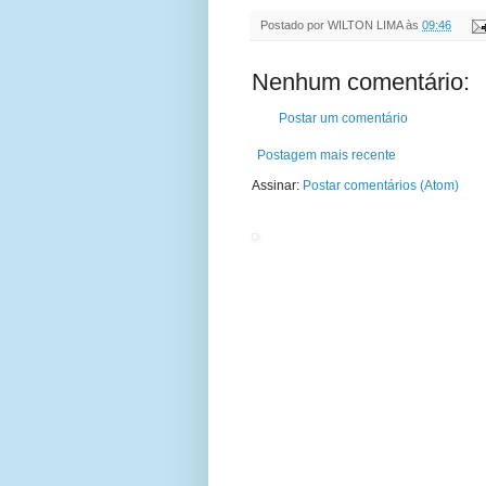
Postado por
WILTON LIMA
às
09:46
Nenhum comentário:
Postar um comentário
Postagem mais recente
Assinar:
Postar comentários (Atom)