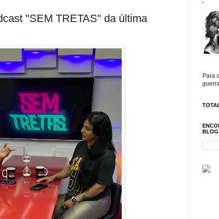
.
odcast "SEM TRETAS" da última
Para c
guerra
TOTAL
ENCO
BLOG