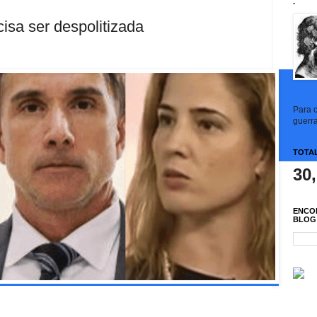
.
isa ser despolitizada
Para c
guerra
TOTAL
30
ENCO
BLOG