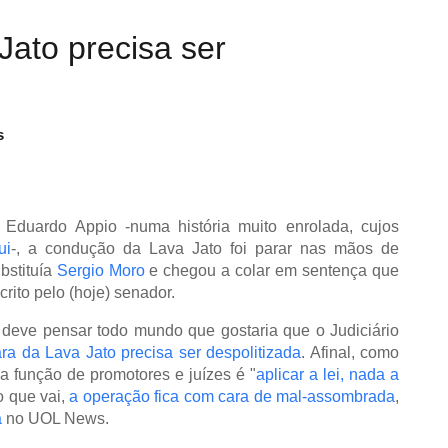
Jato precisa ser
s
Eduardo Appio -numa história muito enrolada, cujos
ui
-, a condução da Lava Jato foi parar nas mãos de
bstituía
Sergio Moro
e chegou a colar em sentença que
rito pelo (hoje) senador.
e deve pensar todo mundo que gostaria que o Judiciário
ra da Lava Jato precisa ser despolitizada
. Afinal, como
 a função de promotores e juízes é "
aplicar a lei, nada a
o que vai,
a operação fica com cara de mal-assombrada
,
a
no UOL News.