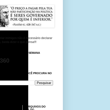
riar inimigos não é necessário declarar
, basta dizer o que pensa!!!
 DE VISUALIZAÇÕES SEMANA
,360
NTRE AQUI O QUE VOCÊ PROCURA NO
ARQUIVOS DO
BLOG