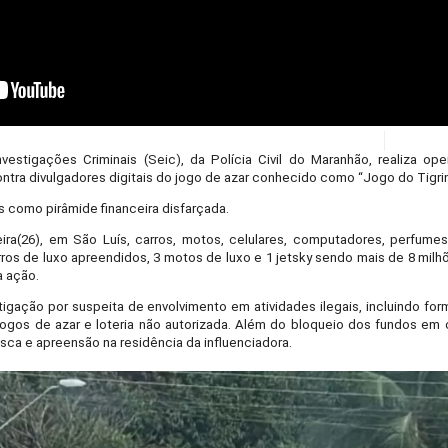
vestigações Criminais (Seic), da Polícia Civil do Maranhão, realiza o
ra divulgadores digitais do jogo de azar conhecido como “Jogo do Tigrin
 como pirâmide financeira disfarçada.
eira(26), em São Luís, carros, motos, celulares, computadores, perfume
carros de luxo apreendidos, 3 motos de luxo e 1 jetsky sendo mais de 8 mi
a ação.
tigação por suspeita de envolvimento em atividades ilegais, incluindo for
ogos de azar e loteria não autorizada. Além do bloqueio dos fundos em 
usca e apreensão na residência da influenciadora.