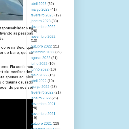
abril 2023
(32)
março 2023
(41)
fevereiro 2023
(19)
janeiro 2023
(33)
dezembro 2022
responsabilidade na
(26)
ntivando as pessoas
novembro 2022
ês.
(13)
outubro 2022
(21)
 corre na Seic, que
setembro 2022
(29)
or de barro, que se
agosto 2022
(21)
julho 2022
(10)
dores. Ela confirmou
junho 2022
(10)
t-ski confiscados.
maio 2022
(15)
feta apenas aqueles
abril 2022
(10)
u o trauma causado
março 2022
(28)
ntecendo parece ser
fevereiro 2022
(21)
janeiro 2022
(26)
dezembro 2021
(28)
novembro 2021
(19)
outubro 2021
(23)