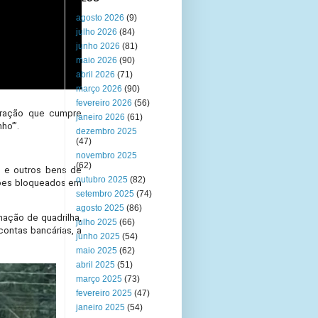
agosto 2026
(9)
julho 2026
(84)
junho 2026
(81)
maio 2026
(90)
abril 2026
(71)
março 2026
(90)
fevereiro 2026
(56)
peração que cumpre
janeiro 2026
(61)
ho’”.
dezembro 2025
(47)
novembro 2025
(62)
s e outros bens de
outubro 2025
(82)
lhões bloqueados em
setembro 2025
(74)
agosto 2025
(86)
mação de quadrilha,
julho 2025
(66)
contas bancárias, a
junho 2025
(54)
maio 2025
(62)
abril 2025
(51)
março 2025
(73)
fevereiro 2025
(47)
janeiro 2025
(54)