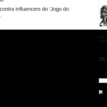
023
.
contra influencers do ‘Jogo do
.
Para c
guerra
TOTAL
26
ENCO
BLOG