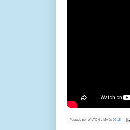
Postado por
WILTON LIMA
às
09:15