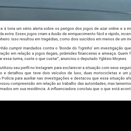
e à tona um sério alerta sobre os perigos dos jogos de azar online e a ir
 extra. Esses jogos criam a ilusão de enriquecimento fácil e rápido, ince
inheiro. Isso resultou em tragédias, como dois suicídios em menos de um m
aranhão cumprir mandados contra o ‘Bonde do Tigrinho’ em investigação que
ação em relação a jogos ilegais, pirâmides financeiras e ameaça. Quem f
essa turma, custe o que custar”, anunciou o deputado Yglésio Moyses.
utilizou seu perfil no Instagram para esclarecer a situação com seus segui
o e detalhou que teve dois veículos de luxo, duas motocicletas e um je
 Polícia para auxiliar nas investigações e destacou que essa situação a
essou compreensão em relação ao trabalho das autoridades, mas lamento
 armados em sua residência. A influenciadora concluiu que o que está aco