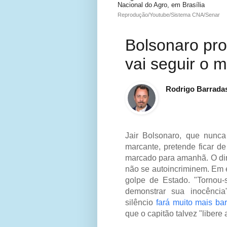
Nacional do Agro, em Brasília
Reprodução/Youtube/Sistema CNA/Senar
Bolsonaro pro
vai seguir o
Rodrigo Barrada
Jair Bolsonaro, que nunca
marcante, pretende ficar d
marcado para amanhã. O dir
não se autoincriminem. Em e
golpe de Estado. "Tornou-s
demonstrar sua inocência
silêncio
fará muito mais ba
que o capitão talvez "libere 