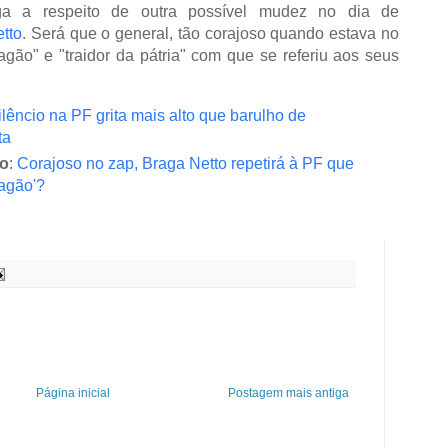
a a respeito de outra possível mudez no dia de
tto
. Será que o general, tão corajoso quando estava no
cagão" e "traidor da pátria" com que se referiu aos seus
ilêncio na PF grita mais alto que barulho de
ta
o
:
Corajoso no zap, Braga Netto repetirá à PF que
cagão'?
Página inicial
Postagem mais antiga