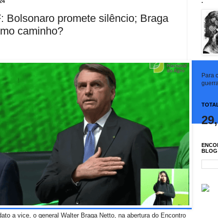
24
.
olsonaro promete silêncio; Braga
esmo caminho?
Para c
guerra
TOTAL
29
ENCO
BLOG
ato a vice, o general Walter Braga Netto, na abertura do Encontro