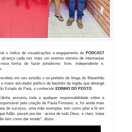
al o índice de visualizações e engajamento do
PODCAST
e alcança cada vez mais um enorme número de internautas
va forma de fazer jornalismo: livre, independente e,
s.
recebeu em seu estúdio o ex-prefeito de Itinga do Maranhão
e maior aticulador político de bastidor da região que abrange
 do Estado do Pará, o conhecido
EDINHO DO POSTO
.
inho assumiu toda e qualquer responsabilidade sobre a
 responsável pela criação de Paula Firmiano, e, foi ainda mais
ria de sucesso, uma mãe exemplar, tem como pilar a fé em
i Adão, passei pra ela - acima de tudo Deus, e claro, tratar
ão tem como dar errado", disse.