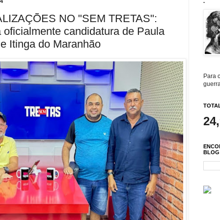
4
.
LIZAÇÕES NO "SEM TRETAS":
 oficialmente candidatura de Paula
de Itinga do Maranhão
Para c
guerra
TOTAL
24
ENCO
BLOG