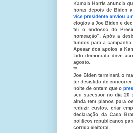
Kamala Harris anuncia qu
horas depois de Biden an
vice-presidente enviou u
elogios a Joe Biden e de
ter o endosso do Presi
nomeação". Após a desis
fundos para a campanha
Apesar dos apoios a Kama
lado democrata deve aco
agosto.
**
Joe Biden terminará o ma
ter desistido de concorrer
noite de ontem que o
pres
seu sucessor no dia 20 
ainda tem planos para o
reduzir custos, criar em
declaração da Casa Bran
políticos republicanos par
corrida eleitoral.