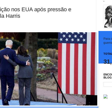
.
eição nos EUA após pressão e
a Harris
Para c
guerra
TOTAL
31
ENCO
BLOG