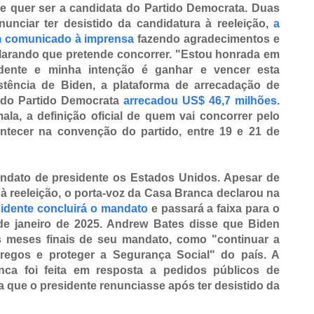
e quer ser a candidata do Partido Democrata.
Duas
unciar ter desistido da candidatura à reeleição,
a
m comunicado à imprensa
fazendo agradecimentos e
clarando que pretende concorrer. "Estou honrada em
dente e minha intenção é ganhar e vencer esta
tência de Biden, a plataforma de arrecadação de
 do Partido Democrata
arrecadou US$ 46,7 milhões
.
la, a definição oficial de quem vai concorrer pelo
ntecer na convenção do partido, entre 19 e 21 de
ndato de presidente os Estados Unidos.
Apesar de
 à reeleição, o porta-voz da Casa Branca declarou na
idente concluirá o mandato
e passará a faixa para o
de janeiro de 2025. Andrew Bates disse que Biden
s meses finais de seu mandato, como "continuar a
pregos e proteger a Segurança Social" do país. A
ca foi feita em resposta a pedidos públicos de
a que o presidente renunciasse após ter desistido da