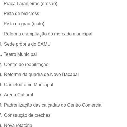
Praça Laranjeiras (erosão)
Pista de bicicross
Pista do grau (moto)
Reforma e ampliação do mercado municipal
0.
Sede própria do SAMU
.
Teatro Municipal
2.
Centro de reabilitação
3.
Reforma da quadra de Novo Bacabal
4.
Camelódromo Municipal
5.
Arena Cultural
6.
Padronização das calçadas do Centro Comercial
7.
Construção de creches
8.
Nova rotatória