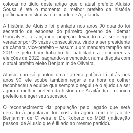
colocar no título deste artigo que o atual prefeito Aluísio
Sousa é até o momento o melhor prefeito da história
político/administrativa da cidade de Açailândia.
A história de Aluísio foi plantada nos anos 90 quando foi
secretário de esportes do primeiro governo de Ildemar
Gonçalves, alcançando projeção levando-o a se eleger
vereador por 05 vezes consecutivas, vindo a ser presidente
da câmara, vice-prefeito – assumiu um mandato tampão em
2019 e pelo bom trabalho foi habilitado a concorrer às
eleições de 2022, sagrando-se vencedor, numa disputa com
o atual prefeito eleito Benjamim de Oliveira.
Aluísio não só plantou uma carreira política lá atrás nos
anos 90, ele soube também regar e na hora de colher
reconheceu a equipe que sempre o seguiu e o ajudou a ser
agora o melhor prefeito da história de Açailândia – o único
prefeito a eleger seu sucessor.
O reconhecimento da população pelo legado que será
deixado à população foi mostrado agora com eleição de
Benjamim de Oliveira e Dr. Roberto do MDB (indicação
pessoal de Aluísio que é filiado ao mesmo partido).