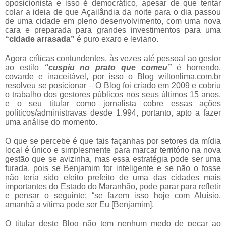
oposicionista e isso é democrático, apesar de que tentar
colar a ideia de que Açailândia da noite para o dia passou
de uma cidade em pleno desenvolvimento, com uma nova
cara e preparada para grandes investimentos para uma
“cidade arrasada”
é puro exaro e leviano.
Agora críticas contundentes, às vezes até pessoal ao gestor
ao estilo
“cuspiu no prato que comeu”
é horrendo,
covarde e inaceitável, por isso o Blog wiltonlima.com.br
resolveu se posicionar – O Blog foi criado em 2009 e cobriu
o trabalho dos gestores públicos nos seus últimos 15 anos,
e o seu titular como jornalista cobre essas ações
políticos/administravas desde 1.994, portanto, apto a fazer
uma análise do momento.
O que se percebe é que tais façanhas por setores da mídia
local é único e simplesmente para marcar território na nova
gestão que se avizinha, mas essa estratégia pode ser uma
furada, pois se Benjamim for inteligente e se não o fosse
não teria sido eleito prefeito de uma das cidades mais
importantes do Estado do Maranhão, pode parar para refletir
e pensar o seguinte: “se fazem isso hoje com Aluísio,
amanhã a vítima pode ser Eu [Benjamim].
O titular deste Blog não tem nenhum medo de pecar ao