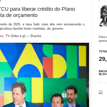
5
.
CU para liberar crédito do Plano
lta de orçamento
mento de 2025, e taxa Selic mais alta vem encarecendo o
ricultura familiar foram mantidas, diz governo.
ues
, TV Globo e g1
— Brasília
Para c
guerra
TOTAL
29
ENCO
BLOG