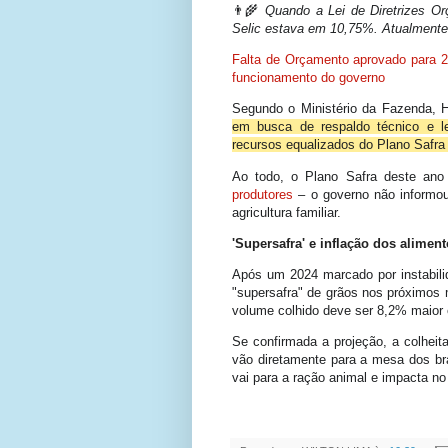
👨‍🌾
Quando a Lei de Diretrizes Orç
Selic estava em 10,75%. Atualmente
Falta de Orçamento aprovado para 2
funcionamento do governo
Segundo o Ministério da Fazenda, 
em busca de respaldo técnico e l
recursos equalizados do Plano Safra
Ao todo, o Plano Safra deste ano
produtores
– o governo não informou
agricultura familiar.
'Supersafra' e inflação dos alimen
Após um 2024 marcado por instabilid
"supersafra" de grãos nos próximos
volume colhido deve ser 8,2% maio
Se confirmada a projeção, a colheita
vão diretamente para a mesa dos bra
vai para a ração animal e impacta no