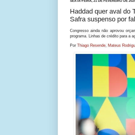
SEXTA-FEIRA, 21 DE FEVEREIRO DE 202
Haddad quer aval do T
Safra suspenso por fa
Congresso ainda não aprovou orça
programa. Linhas de crédito para a ag
Por
Thiago Resende
,
Mateus Rodrig