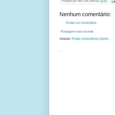
Postado por
WILTON LIMA
às
10:39
Nenhum comentário:
Postar um comentário
Postagem mais recente
Assinar:
Postar comentários (Atom)