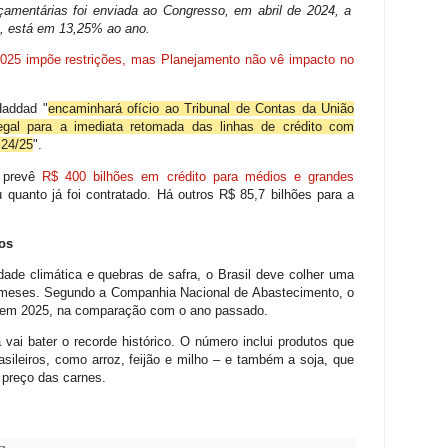
amentárias foi enviada ao Congresso, em abril de 2024, a
, está em 13,25% ao ano.
025 impõe restrições, mas Planejamento não vê impacto no
Haddad "
encaminhará ofício ao Tribunal de Contas da União
egal para a imediata retomada das linhas de crédito com
 24/25
".
 prevê
R$ 400 bilhões em crédito para médios e grandes
 quanto já foi contratado. Há outros R$ 85,7 bilhões para a
tos
ade climática e quebras de safra, o Brasil deve colher uma
 meses. Segundo a Companhia Nacional de Abastecimento, o
r em 2025, na comparação com o ano passado.
 vai bater o recorde histórico. O número inclui produtos que
sileiros, como arroz, feijão e milho – e também a soja, que
 preço das carnes.