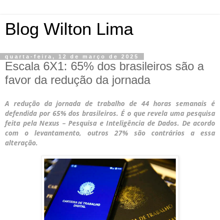
Blog Wilton Lima
quarta-feira, 12 de março de 2025
Escala 6X1: 65% dos brasileiros são a
favor da redução da jornada
A redução da jornada de trabalho de 44 horas semanais é
defendida por 65% dos brasileiros. É o que revela uma pesquisa
feita pela Nexus – Pesquisa e Inteligência de Dados. De acordo
com o levantamento, outros 27% são contrários a essa
alteração.