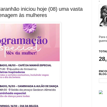
.
Maranhão iniciou hoje (08) uma vasta
enagem às mulheres
Para c
guerra
TOTAL
28
ENCO
BLOG