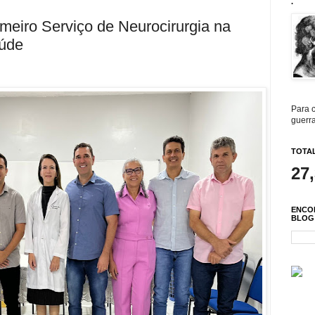
.
imeiro Serviço de Neurocirurgia na
aúde
Para c
guerra
TOTAL
27
ENCO
BLOG