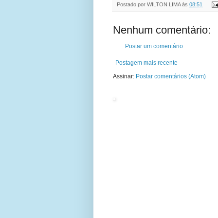
Postado por
WILTON LIMA
às
08:51
Nenhum comentário:
Postar um comentário
Postagem mais recente
Assinar:
Postar comentários (Atom)