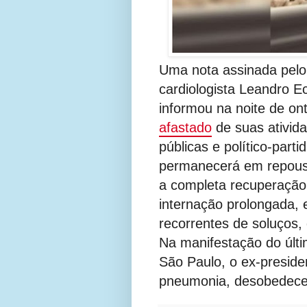
Uma nota assinada pelo c
cardiologista Leandro E
informou na noite de o
afastado
de suas ativida
públicas e político-part
permanecerá em repouso 
a completa recuperação 
internação prolongada, 
recorrentes de soluços, 
Na manifestação do últ
São Paulo, o ex-presid
pneumonia, desobedec