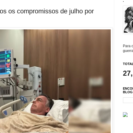
.
os os compromissos de julho por
Para c
guerra
TOTAL
27
ENCO
BLOG