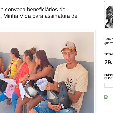
.
ia convoca beneficiários do
 Minha Vida para assinatura de
Para c
guerra
TOTAL
29
ENCO
BLOG