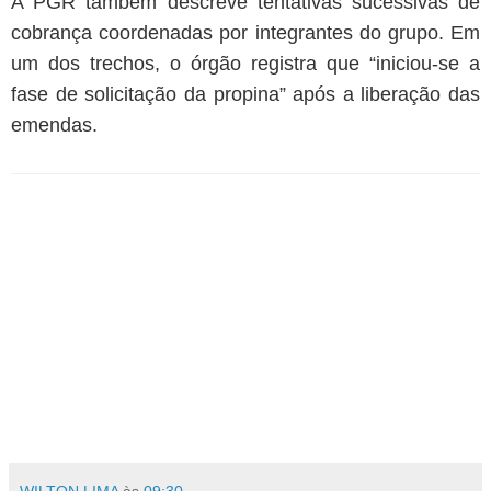
A PGR também descreve tentativas sucessivas de
cobrança coordenadas por integrantes do grupo. Em
um dos trechos, o órgão registra que “iniciou-se a
fase de solicitação da propina” após a liberação das
emendas.
WILTON LIMA
às
09:30