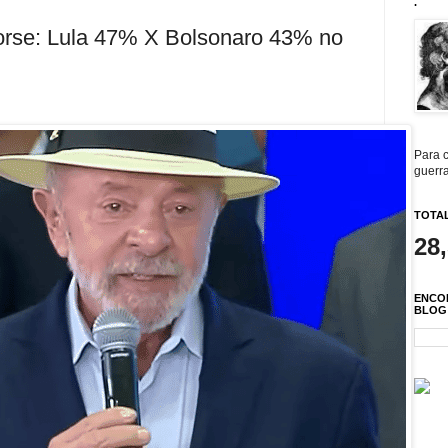
.
orse: Lula 47% X Bolsonaro 43% no
Para c
guerra
TOTAL
28
ENCO
BLOG