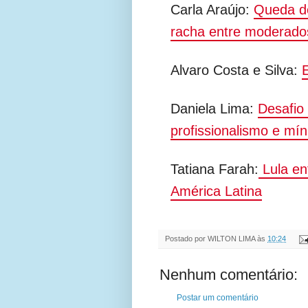
Carla Araújo:
Queda de
racha entre moderados
Alvaro Costa e Silva:
Daniela Lima:
Desafio
profissionalismo e mí
Tatiana Farah:
Lula enf
América Latina
Postado por
WILTON LIMA
às
10:24
Nenhum comentário:
Postar um comentário