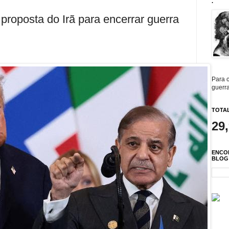
.
proposta do Irã para encerrar guerra
Para c
guerra
TOTAL
29
ENCO
BLOG