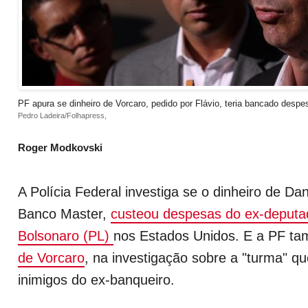
PF apura se dinheiro de Vorcaro, pedido por Flávio, teria bancado des
Pedro Ladeira/Folhapress,
Roger Modkovski
A Polícia Federal investiga se o dinheiro de Dan
Banco Master,
custeou despesas do ex-deput
Bolsonaro (PL)
nos Estados Unidos. E a PF 
de Vorcaro
, na investigação sobre a "turma" q
inimigos do ex-banqueiro.