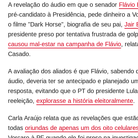
A revelação do áudio em que o senador
Flávio
pré-candidato à Presidência, pede dinheiro a Vo
o filme "Dark Horse", biografia de seu pai,
Jair
presidente preso por tentativa frustrada de gol
causou mal-estar na campanha de Flávio
, rela
Casado.
A avaliação dos aliados é que Flávio, sabendo 
áudio, deveria ter se antecipado e planejado u
resposta, evitando que o PT do presidente Lula
reeleição,
explorasse a história eleitoralmente
.
Carla Araújo relata que as revelações que estã
todas
oriundas de apenas um dos oito celulare
Vorcaro à PF quando ele foi preso na investiga