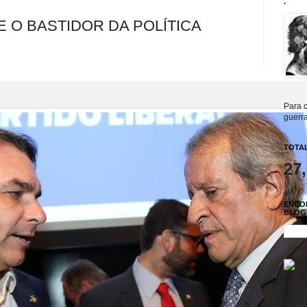
.
E O BASTIDOR DA POLÍTICA
Para c
guerra
TOTAL
27
ENCO
BLOG