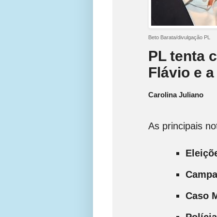
Beto Barata/divulgação PL
PL tenta 
Flávio e 
Carolina Juliano
As principais n
Eleiçõ
Campan
Caso M
Polícia