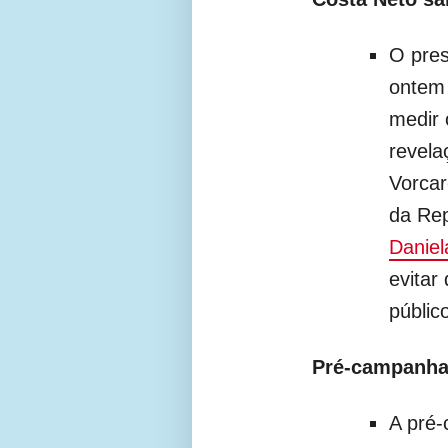
O pres
ontem 
medir 
revela
Vorcar
da Rep
Daniel
evitar
público
Pré-campanha 
A pré-