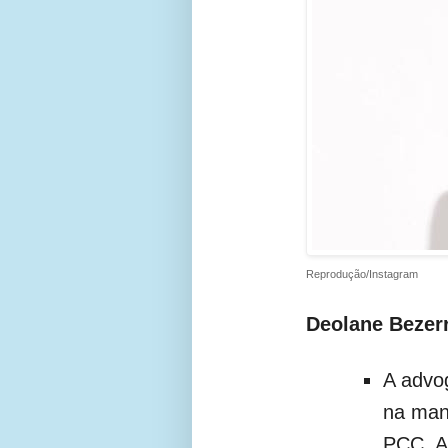
Reprodução/Instagram
Deolane Bezer
A advog
na man
PCC. A