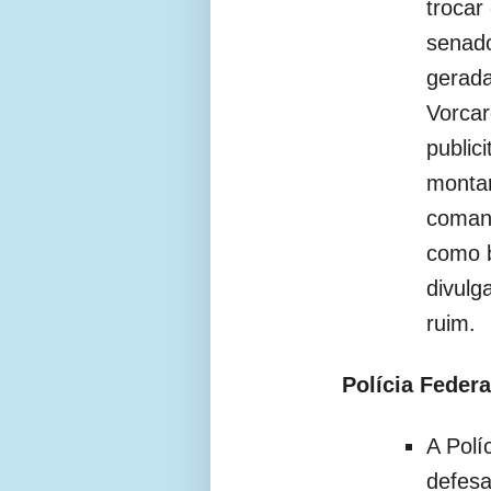
trocar
senado
gerada
Vorca
public
montar
coman
como b
divulg
ruim.
Polícia Federa
A Polí
defesa