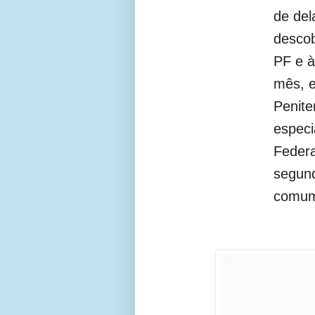
de del
descob
PF e à
mês, e
Penite
especi
Federa
segund
comu