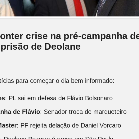
conter crise na pré-campanha d
a prisão de Deolane
otícias para começar o dia bem informado:
es
: PL sai em defesa de Flávio Bolsonaro
ha de Flávio
: Senador troca de marqueteiro
aster
: PF rejeita delação de Daniel Vorcaro
: Deolane Bezerra é presa em São Paulo