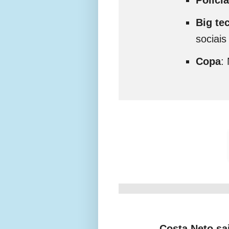
Big te
sociais
Copa
:
Costa Neto sa