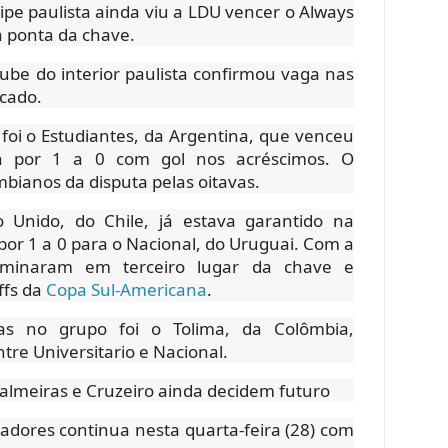
uipe paulista ainda viu a LDU vencer o Always
a ponta da chave.
ube do interior paulista confirmou vaga nas
cado.
e foi o Estudiantes, da Argentina, que venceu
ín por 1 a 0 com gol nos acréscimos. O
mbianos da disputa pelas oitavas.
Unido, do Chile, já estava garantido na
or 1 a 0 para o Nacional, do Uruguai. Com a
erminaram em terceiro lugar da chave e
ffs da
Copa Sul-Americana
.
s no grupo foi o Tolima, da Colômbia,
tre Universitario e Nacional.
almeiras e Cruzeiro ainda decidem futuro
tadores continua nesta quarta-feira (28) com