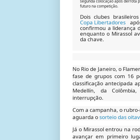
segunda colocação após derrota 
futuro na competição.
Dois clubes brasileiro
Copa Libertadores
após
confirmou a liderança 
enquanto o Mirassol a
da chave.
No Rio de Janeiro, o Flame
fase de grupos com 16 po
classificação antecipada 
Medellín, da Colômbia
interrupção.
Com a campanha, o rubro-n
aguarda o
sorteio das oitav
Já o Mirassol entrou na r
avançar em primeiro lug