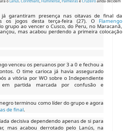
para o
Lanús
.
Corinthians
,
Fluminense
,
Palmeiras
e
Cruzeiro
ainda decidem
s já garantiram presença nas oitavas de final da
 os jogos desta terça-feira (27). O
Flamengo
do grupo ao vencer o Cusco, do Peru, no Maracanã,
vançou, mas acabou perdendo a primeira colocação
ngo venceu os peruanos por 3 a 0 e fechou a
ntos. O time carioca já havia assegurado
após a vitória por WO sobre o Independiente
, em partida marcada por confusão e
egro terminou como líder do grupo e agora
as de final
.
odada decisiva dependendo apenas de si para
ar, mas acabou derrotado pelo Lanús, na