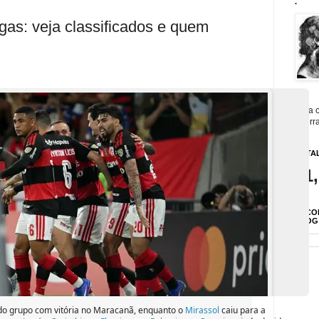
.
gas: veja classificados e quem
Para c
guerra
TOTAL
31
ENCO
BLOG
do grupo com vitória no Maracanã, enquanto o
Mirassol
caiu para a