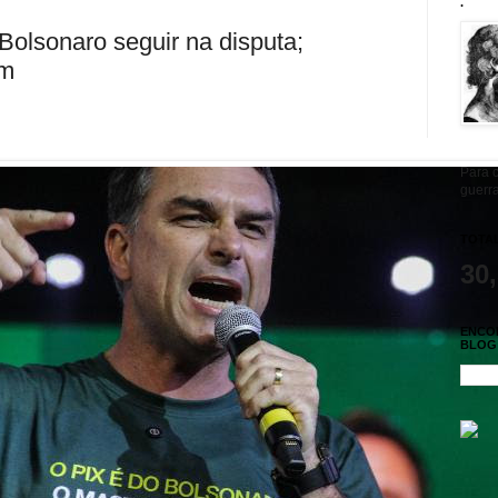
.
 Bolsonaro seguir na disputa;
am
Para c
guerra
TOTAL
30
ENCO
BLOG