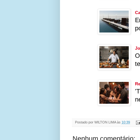
Ca
E
p
Jo
O
t
Re
'
n
Postado por
WILTON LIMA
às
10:39
Nenhum comentário: