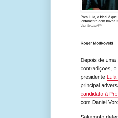
Para Lula, o ideal é que
lentamente com novas r
Vitor Souza/AFP
Roger Modkovski
Depois de uma 
contradições, o
presidente
Lula
principal adver
candidato à Pr
com Daniel Vorc
Sakamoto defen