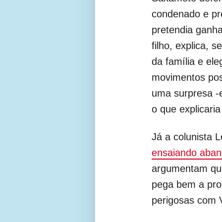
condenado e pre
pretendia ganhar
filho, explica, 
da família e e
movimentos pos
uma surpresa -e
o que explicari
Já a colunista L
ensaiando aband
argumentam que
pega bem a pro
perigosas com V