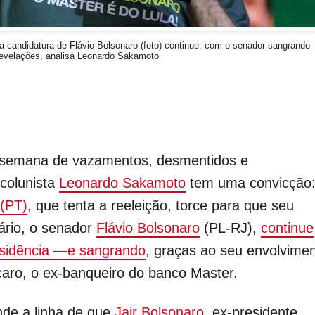
 a candidatura de Flávio Bolsonaro (foto) continue, com o senador sangrando
evelações, analisa Leonardo Sakamoto
semana de vazamentos, desmentidos e
 colunista
Leonardo Sakamoto
tem uma convicção:
 (PT)
, que tenta a reeleição, torce para que seu
sário, o senador
Flávio Bolsonaro
(PL-RJ),
continue
esidência —e sangrando
, graças ao seu envolvime
aro, o ex-banqueiro do banco Master.
de a linha de que
Jair Bolsonaro
, ex-presidente