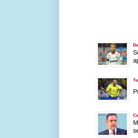
Da
S
a
To
P
Ca
M
s