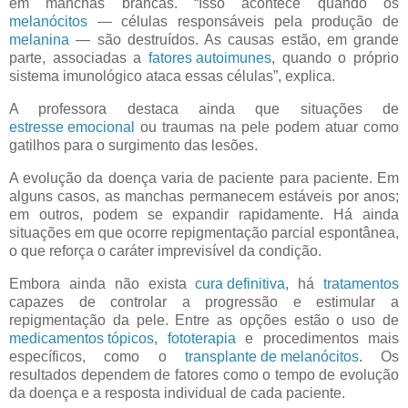
em manchas brancas. “Isso acontece quando os
melanócitos
— células responsáveis pela produção de
melanina
— são destruídos. As causas estão, em grande
parte, associadas a
fatores autoimunes
, quando o próprio
sistema imunológico ataca essas células”, explica.
A professora destaca ainda que situações de
estresse emocional
ou traumas na pele podem atuar como
gatilhos para o surgimento das lesões.
A evolução da doença varia de paciente para paciente. Em
alguns casos, as manchas permanecem estáveis por anos;
em outros, podem se expandir rapidamente. Há ainda
situações em que ocorre repigmentação parcial espontânea,
o que reforça o caráter imprevisível da condição.
Embora ainda não exista
cura definitiva
, há
tratamentos
capazes de controlar a progressão e estimular a
repigmentação da pele. Entre as opções estão o uso de
medicamentos tópicos
,
fototerapia
e procedimentos mais
específicos, como o
transplante de melanócitos
. Os
resultados dependem de fatores como o tempo de evolução
da doença e a resposta individual de cada paciente.