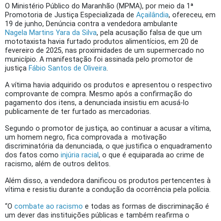
O Ministério Público do Maranhão (MPMA), por meio da 1ª
Promotoria de Justiça Especializada de
Açailândia
, ofereceu, em
19 de junho, Denúncia contra a vendedora ambulante
Nagela Martins Yara da Silva
, pela acusação falsa de que um
mototaxista havia furtado produtos alimentícios, em 20 de
fevereiro de 2025, nas proximidades de um supermercado no
município. A manifestação foi assinada pelo promotor de
justiça
Fábio Santos de Oliveira
.
A vítima havia adquirido os produtos e apresentou o respectivo
comprovante de compra. Mesmo após a confirmação do
pagamento dos itens, a denunciada insistiu em acusá-lo
publicamente de ter furtado as mercadorias.
Segundo o promotor de justiça, ao continuar a acusar a vítima,
um homem negro, fica comprovada a motivação
discriminatória da denunciada, o que justifica o enquadramento
dos fatos como
injúria racial
, o que é equiparada ao crime de
racismo, além de outros delitos.
Além disso, a vendedora danificou os produtos pertencentes à
vítima e resistiu durante a condução da ocorrência pela polícia.
“O
combate ao racismo
e todas as formas de discriminação é
um dever das instituições públicas e também reafirma o