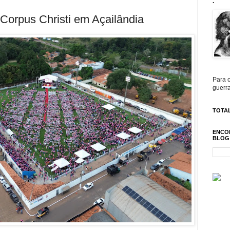
.
Corpus Christi em Açailândia
Para c
guerra
TOTAL
ENCO
BLOG