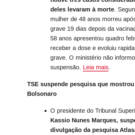
deles levaram à morte
. Segun
mulher de 48 anos morreu apó
grave 19 dias depois da vacin
58 anos apresentou quadro febr
receber a dose e evoluiu rapi
grave. O ministério não inform
suspensão.
Leia mais
.
TSE suspende pesquisa que mostrou 
Bolsonaro
O presidente do Tribunal Superio
Kassio Nunes Marques, susp
divulgação da pesquisa Atla