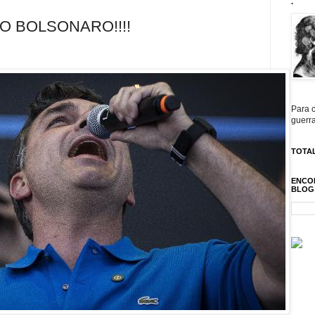
.
IO BOLSONARO!!!!
Para c
guerra
TOTAL
ENCO
BLOG