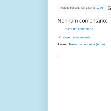
Postado por
WILTON LIMA
às
10:03
Nenhum comentário:
Postar um comentário
Postagem mais recente
Assinar:
Postar comentários (Atom)