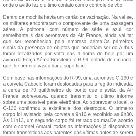
onde o avião fez o último contato com o controle de vôo.
Dentro da mochila havia um cartão de vacinação. Na valise,
os militares encontraram o comprovante de uma passagem
aérea. A poltrona, com número de série e azul, cor
semelhante s das aeronaves da Air France, ainda vai ter
que ser reconhecida pela empresa aérea.Os primeiros
sinais da presença de objetos que poderiam ser do Airbus
foram localizados por volta das 4 horas de hoje por um
avião da Força Aérea Brasileira, o R-99, dotado de um radar
que lhe permite vasculhar a superfície.
Com base nas informações do R-99, uma aeronave C-130 e
a corveta Caboclo foram deslocadas para a região indicada,
a cerca de 70 quilômetros do ponto que o avião da Air
France sobrevoava, quando transmitiu o último informe
sobre uma possível pane eletrônica. Ao sobrevoar o local, o
C-130 confirmou a existência dos destroços. O primeiro
corpo foi avistado pela corveta s 9h10 e recolhido as 9h30.
Às 11h13, um segundo corpo foi retirado do mar.De acordo
com o coronel Amaral, todas as informações já disponíveis
foram transmitidas aos parentes das vítimas antes de serem