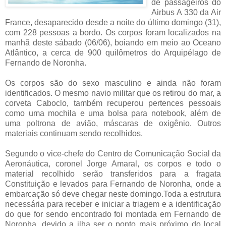
de passageiros do
Airbus A 330 da Air
France, desaparecido desde a noite do último domingo (31),
com 228 pessoas a bordo. Os corpos foram localizados na
manhã deste sábado (06/06), boiando em meio ao Oceano
Atlântico, a cerca de 900 quilômetros do Arquipélago de
Fernando de Noronha.
Os corpos são do sexo masculino e ainda não foram
identificados. O mesmo navio militar que os retirou do mar, a
corveta Caboclo, também recuperou pertences pessoais
como uma mochila e uma bolsa para notebook, além de
uma poltrona de avião, máscaras de oxigênio. Outros
materiais continuam sendo recolhidos.
Segundo o vice-chefe do Centro de Comunicação Social da
Aeronáutica, coronel Jorge Amaral, os corpos e todo o
material recolhido serão transferidos para a fragata
Constituição e levados para Fernando de Noronha, onde a
embarcação só deve chegar neste domingo.Toda a estrutura
necessária para receber e iniciar a triagem e a identificação
do que for sendo encontrado foi montada em Fernando de
Noronha, devido a ilha ser o ponto mais próximo do local