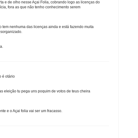
ta e de olho nesse Açai Folia, cobrando logo as licenças do
ícia, fora as que não tenho conhecimento serem
 tem nenhuma das licenças ainda e está fazendo muita
esorganizado.
a.
 é otário
mas eleição tu pega uns poquim de votos de teus cheira
te e o Açai folia vai ser um fracasso.