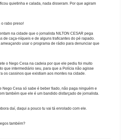
ficou quietinha e calada, nada disseram. Por que agiram
 o rabo preso!
mentam na cidade que o jornalista NILTON CESAR pega
 de caça-níqueis e de alguns traficantes do pé rapado.
l, ameaçando usar o programa de rádio para denunciar que
mete o Nego Cesa na cadeia por que ele pediu foi muito
 que intermediário seu, para que a Polícia não agisse
ra os cassinos que existiam aos montes na cidade.
e Nego Cesa só sabe é beber fiado, não paga ninguém e
em também que ele é um bandido disfarçado de jornalista.
ra daí, daqui a pouco tu vai tá enrolado com ele.
 Cegos também?