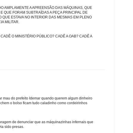
ADO AMPLAMENTE A APREENSÃO DAS MÁQUINAS, QUE
E QUE FORAM SUBTRAÍDAS A PEÇA PRINCIPAL DE
O QUE ESTAVA NO INTERIOR DAS MESMAS EM PLENO
A MILITAR.
 CADÊ O MINISTÉRIO PÚBLICO? CADÊ A OAB? CADÊ A
lar mau do prefeito Idemar quando querem algum dinheiro
hem o bolso ficam tudo caladinho como cordeirinhos
coragem de denunciar que as máquinazinhas infernais que
ia sido presas.