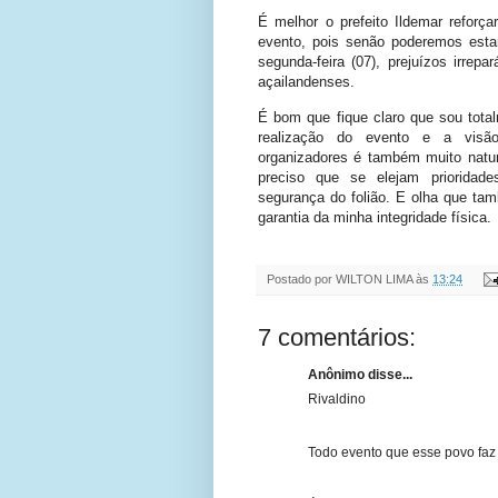
É melhor o prefeito Ildemar reforç
evento, pois senão poderemos est
segunda-feira (07), prejuízos irrepa
açailandenses.
É bom que fique claro que sou tota
realização do evento e a visã
organizadores é também muito natur
preciso que se elejam prioridad
segurança do folião. E olha que tam
garantia da minha integridade física.
Postado por
WILTON LIMA
às
13:24
7 comentários:
Anônimo disse...
Rivaldino
Todo evento que esse povo faz