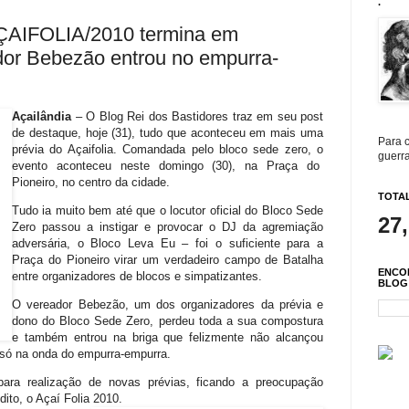
.
AÇAIFOLIA/2010 termina em
dor Bebezão entrou no empurra-
Açailândia
– O Blog Rei dos Bastidores traz em seu post
de destaque, hoje (31), tudo que aconteceu em mais uma
Para c
prévia do
Açaifolia. Comandada pelo bloco sede zero, o
guerra
evento aconteceu neste domingo (30), na Praça do
Pioneiro, no centro da cidade.
TOTAL
Tudo ia muito bem até que o locutor oficial do Bloco Sede
27
Zero passou a instigar e provocar o DJ da agremiação
adversária, o Bloco Leva Eu – foi o suficiente para a
Praça do Pioneiro virar um verdadeiro campo de Batalha
ENCO
entre organizadores de blocos e simpatizantes.
BLOG
O vereador Bebezão, um dos organizadores da prévia e
dono do Bloco Sede Zero, perdeu toda a sua compostura
e também entrou na briga que felizmente não alcançou
só na onda do empurra-empurra.
ara realização de novas prévias, ficando a preocupação
ito, o Açaí Folia 2010.