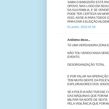
SABIA O BABOZAÃO ESTÁ PA
OPOVO, MAS LOGO EM SEGU
DA SUA FAMILIA, E SE VEN
PODE TER CERTEZA VAI MOR
ISSO. AIVSE AI PARA TODOS 
PARA DAR A ELEIÇÃO AILDEM
01 junho, 2010 01:50
Anônimo disse...
TÁ UMA VERDADEIRA ZONA E
NÃO TOU VENDO NADA SEND
EVENTO.
DESORGANIZAÇÃO TOTAL.
E POR FALAR NA OPERAÇÃO
TEM MUITA GENTE DA POLÍC
EXPLORADORES DOS JOGOS
SE A POLÍCIA NÃO TIVESSE
DAS MÁQUINAS QUE FORAM 
MILITAR NA NOITE DE SEXTA
PELA VIGILÂNCIA QUE FORA