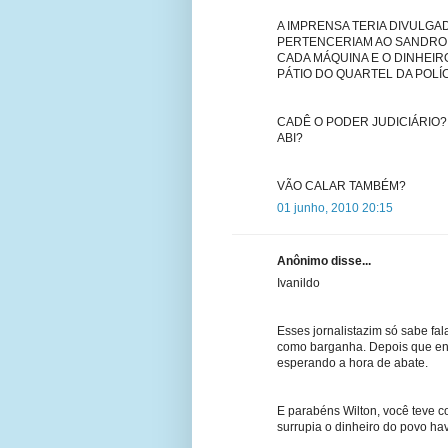
A IMPRENSA TERIA DIVULG
PERTENCERIAM AO SANDRO 
CADA MÁQUINA E O DINHEIR
PÁTIO DO QUARTEL DA POLÍCI
CADÊ O PODER JUDICIÁRIO?
ABI?
VÃO CALAR TAMBÉM?
01 junho, 2010 20:15
Anônimo disse...
Ivanildo
Esses jornalistazim só sabe fa
como barganha. Depois que enc
esperando a hora de abate.
E parabéns Wilton, você teve 
surrupia o dinheiro do povo hav