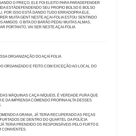
GANDO O PREÇO, ELE FOI ELEITO PARA PARADEFENDER
IDA ESTÁDEFENDENDO SEU PROPIO BOLSO E BOLSO
DEU, POR ISSO ESTÁ DANDO TUDO ERRADOPRA ELE,
RER MUITA GENT NESTE AÇAI-FOLIA ESTOU SENTINDO
OS AMIGOS. O BITA DO BARÃO PEDIU MUITAS ALMAS,
AR PORTANTO, VAI SER NESTE AÇAI-FOLIA.
SSA ORGANIZAÇÃO DO AÇAÍ FOLIA
O ORGANIZADO E FEITO COM EXCEÇÃO AO LOCAL DO
 DAS MÁQUINAS CAÇA-NÍQUEIS, É VERDADE PURA QUE
IA E DA IMPRENSA COMENDO PROPINA ALTA DESSES
.
 COMENDO A GRANA, JÁ TERIA RECUPERADO AS PEÇAS
FURTADOS DE DENTRO DO QUARTEL DA POLÍCIA
. JÁ TERIA PRENDIDO OS RESPONSÁVEIS PELO FURTO E
M CONIVENTES.