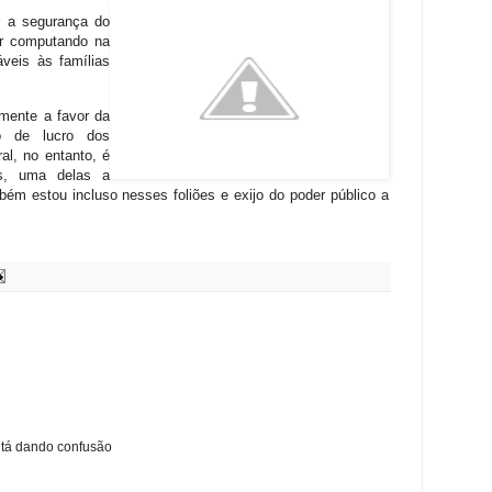
ar a segurança do
ar computando na
ráveis às famílias
lmente a favor da
o de lucro dos
al, no entanto, é
es, uma delas a
bém estou incluso nesses foliões e exijo do poder público a
 tá dando confusão