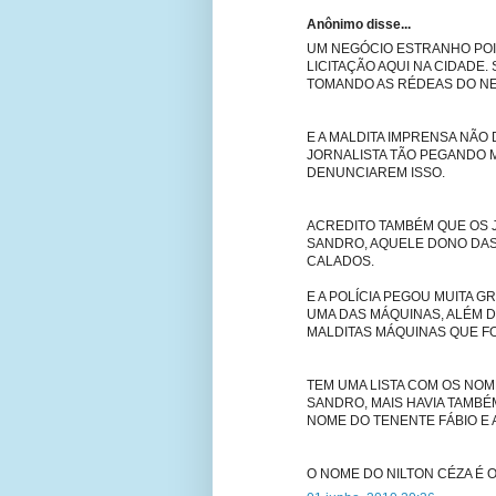
Anônimo disse...
UM NEGÓCIO ESTRANHO POI
LICITAÇÃO AQUI NA CIDADE.
TOMANDO AS RÉDEAS DO NE
E A MALDITA IMPRENSA NÃO
JORNALISTA TÃO PEGANDO 
DENUNCIAREM ISSO.
ACREDITO TAMBÉM QUE OS 
SANDRO, AQUELE DONO DAS
CALADOS.
E A POLÍCIA PEGOU MUITA 
UMA DAS MÁQUINAS, ALÉM D
MALDITAS MÁQUINAS QUE F
TEM UMA LISTA COM OS NOM
SANDRO, MAIS HAVIA TAMBÉM
NOME DO TENENTE FÁBIO E A
O NOME DO NILTON CÉZA É 