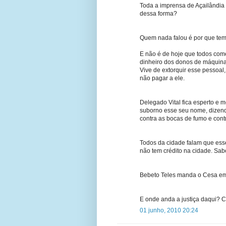
Toda a imprensa de Açailândia 
dessa forma?
Quem nada falou é por que tem
E não é de hoje que todos co
dinheiro dos donos de máquinas
Vive de extorquir esse pessoa
não pagar a ele.
Delegado Vital fica esperto e 
suborno esse seu nome, dizendo
contra as bocas de fumo e cont
Todos da cidade falam que ess
não tem crédito na cidade. Sab
Bebeto Teles manda o Cesa embo
E onde anda a justiça daqui?
01 junho, 2010 20:24