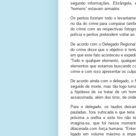
segundo informações, Elizângela,
“homens” estavam armados.
Os peritos fizeram todo o levantam
no dia do crime para comparar tamb
do crime com as respectivas fotogra
polícia e peritos pretendem voltar ao
De acordo com o Delegado Regional 
do crime disse que o objetivo é tent
em que este fato aconteceu e expedi
“Todo e qualquer elemento, qualque
elementos que estamos buscando com
crime e com isso apresentar os culpad
De acordo ainda com o delegado, o fa
seguido de morte, mas tão logo tom
a hipótese de se tratar de um homí
assassinada, além dos tiros, de onde 
Para o delegado, os laudos deixa
pauladas, fora sufocada e que teria
próxima a orelha e este tiro não t
imagina-se, que foi nesse moment
dilacerada com força humana. “Entend
ligado em volume máximo e impedi