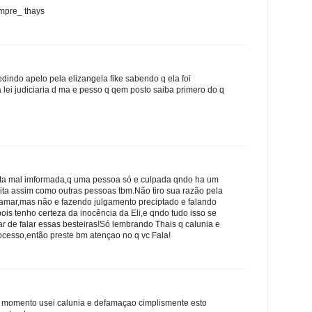
empre_ thays
indo apelo pela elizangela fike sabendo q ela foi
ei judiciaria d ma e pesso q qem posto saiba primero do q
sta mal imformada,q uma pessoa só e culpada qndo ha um
ita assim como outras pessoas tbm.Não tiro sua razão pela
namar,mas não e fazendo julgamento preciptado e falando
pois tenho certeza da inocência da Eli,e qndo tudo isso se
ar de falar essas besteiras!Só lembrando Thais q calunia e
cesso,então preste bm atençao no q vc Fala!
 momento usei calunia e defamaçao cimplismente esto