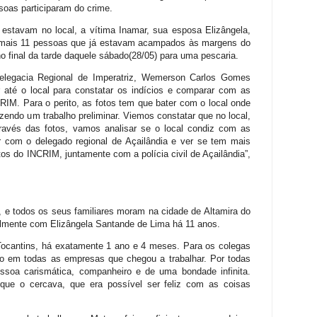
oas participaram do crime.
 estavam no local, a vítima Inamar, sua esposa Elizângela,
 mais 11 pessoas que já estavam acampados às margens do
o final da tarde daquele sábado(28/05) para uma pescaria.
 Delegacia Regional de Imperatriz, Wemerson Carlos Gomes
r até o local para constatar os indícios e comparar com as
RIM. Para o perito, as fotos tem que bater com o local onde
azendo um trabalho preliminar. Viemos constatar que no local,
ravés das fotos, vamos analisar se o local condiz com as
r com o delegado regional de Açailândia e ver se tem mais
tos do INCRIM, juntamente com a polícia civil de Açailândia”,
 e todos os seus familiares moram na cidade de Altamira do
italmente com Elizângela Santande de Lima há 11 anos.
Tocantins, há exatamente 1 ano e 4 meses. Para os colegas
ido em todas as empresas que chegou a trabalhar. Por todas
ssoa carismática, companheiro e de uma bondade infinita.
que o cercava, que era possível ser feliz com as coisas