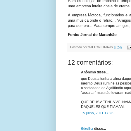
Para os colegas de trabalho o tempo 
uma empresa inteira cheia de eterna
A empresa Motoca, funcionários e
uma música onde o refrão... “Amigos
para sempre... Para sempre amigos, 
Fonte: Jornal do Maranhão
Postado por
WILTON LIMA
às
10:56
12 comentários:
Anônimo disse...
que Deus a tenha a alma daquel
mesmo Deus ilumine as pessoa
a sociedade de Açailândia aqu
"assaltar" mas não levaram na
QUE DEUS A TENHA VC INA
DAQUELES QUE TI AMAM.
15 julho, 2011 17:26
Gizelha
disse...