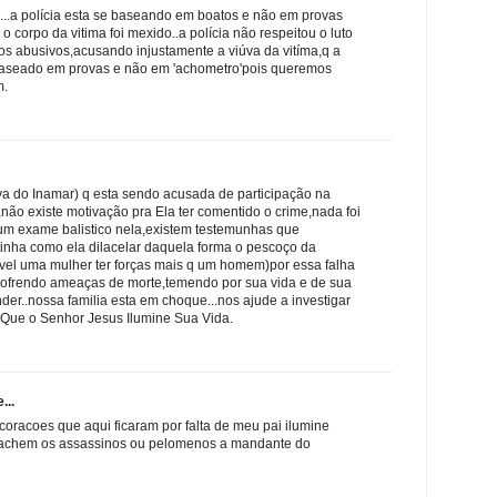
...a polícia esta se baseando em boatos e não em provas
o o corpo da vitima foi mexido..a polícia não respeitou o luto
ios abusivos,acusando injustamente a viúva da vitíma,q a
 baseado em provas e não em 'achometro'pois queremos
m.
uva do Inamar) q esta sendo acusada de participação na
não existe motivação pra Ela ter comentido o crime,nada foi
 um exame balistico nela,existem testemunhas que
inha como ela dilacelar daquela forma o pescoço da
el uma mulher ter forças mais q um homem)por essa falha
 sofrendo ameaças de morte,temendo por sua vida e de sua
onder..nossa familia esta em choque...nos ajude a investigar
ta!Que o Senhor Jesus Ilumine Sua Vida.
...
coracoes que aqui ficaram por falta de meu pai ilumine
q achem os assassinos ou pelomenos a mandante do