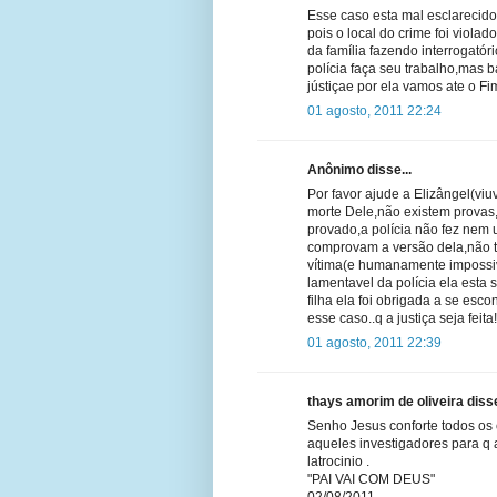
Esse caso esta mal esclarecido
pois o local do crime foi violad
da família fazendo interrogatór
polícia faça seu trabalho,mas
jústiçae por ela vamos ate o Fi
01 agosto, 2011 22:24
Anônimo disse...
Por favor ajude a Elizângel(vi
morte Dele,não existem provas,
provado,a polícia não fez nem
comprovam a versão dela,não t
vítima(e humanamente impossiv
lamentavel da polícia ela esta
filha ela foi obrigada a se esc
esse caso..q a justiça seja fei
01 agosto, 2011 22:39
thays amorim de oliveira disse
Senho Jesus conforte todos os 
aqueles investigadores para 
latrocinio .
"PAI VAI COM DEUS"