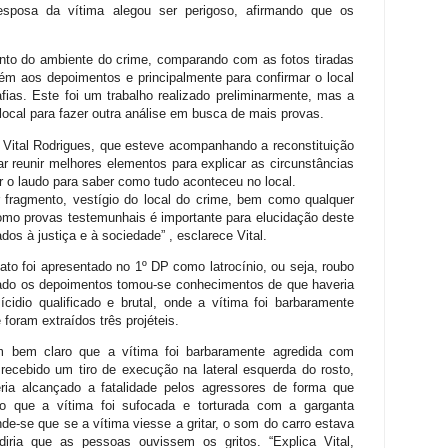
 esposa da vítima alegou ser perigoso, afirmando que os
ento do ambiente do crime, comparando com as fotos tiradas
ém aos depoimentos e principalmente para confirmar o local
fias. Este foi um trabalho realizado preliminarmente, mas a
 local para fazer outra análise em busca de mais provas.
Vital Rodrigues, que esteve acompanhando a reconstituição
ar reunir melhores elementos para explicar as circunstâncias
r o laudo para saber como tudo aconteceu no local.
r fragmento, vestígio do local do crime, bem como qualquer
o provas testemunhais é importante para elucidação deste
os à justiça e à sociedade” , esclarece Vital.
to foi apresentado no 1º DP como latrocínio, ou seja, roubo
ado os depoimentos tomou-se conhecimentos de que haveria
cidio qualificado e brutal, onde a vítima foi barbaramente
foram extraídos três projéteis.
m bem claro que a vítima foi barbaramente agredida com
 recebido um tiro de execução na lateral esquerda do rosto,
eria alcançado a fatalidade pelos agressores de forma que
o que a vítima foi sufocada e torturada com a garganta
e-se que se a vítima viesse a gritar, o som do carro estava
ria que as pessoas ouvissem os gritos. “Explica Vital,