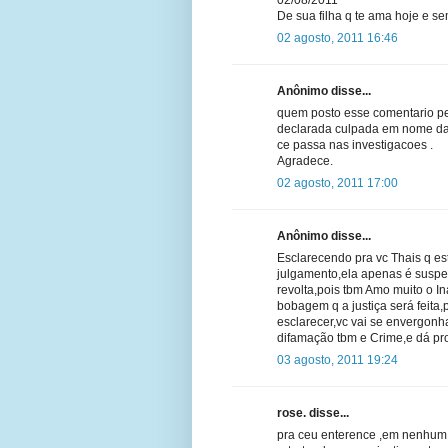
02/08/2011
De sua filha q te ama hoje e s
02 agosto, 2011 16:46
Anônimo disse...
quem posto esse comentario ped
declarada culpada em nome da l
ce passa nas investigacoes .
Agradece.
02 agosto, 2011 17:00
Anônimo disse...
Esclarecendo pra vc Thais q e
julgamento,ela apenas é suspe
revolta,pois tbm Amo muito o I
bobagem q a justiça será feita,
esclarecer,vc vai se envergonh
difamação tbm e Crime,e dá pro
03 agosto, 2011 19:24
rose. disse...
pra ceu enterence ,em nenhum