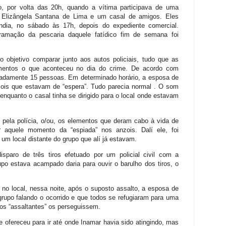
, por volta das 20h, quando a vítima participava de uma
Elizângela Santana de Lima e um casal de amigos. Eles
ndia, no sábado às 17h, depois do expediente comercial.
ramação da pescaria daquele fatídico fim de semana foi
o objetivo comparar junto aos autos policiais, tudo que as
mentos o que aconteceu no dia do crime. De acordo com
madamente 15 pessoas. Em determinado horário, a esposa de
zois que estavam de “espera”. Tudo parecia normal . O som
 enquanto o casal tinha se dirigido para o local onde estavam
 pela polícia, o/ou, os elementos que deram cabo à vida de
 aquele momento da “espiada” nos anzois. Dalí ele, foi
 um local distante do grupo que alí já estavam.
disparo de três tiros efetuado por um policial civil com a
upo estava acampado daria para ouvir o barulho dos tiros, o
o local, nessa noite, após o suposto assalto, a esposa de
grupo falando o ocorrido e que todos se refugiaram para uma
os “assaltantes” os perseguissem.
ofereceu para ir até onde Inamar havia sido atingindo, mas