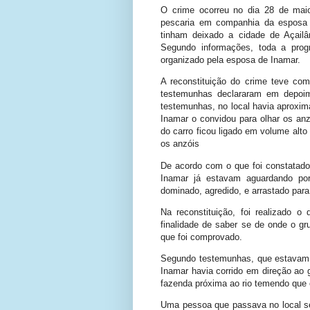
O crime ocorreu no dia 28 de maio
pescaria em companhia da esposa 
tinham deixado a cidade de Açailâ
Segundo informações, toda a prog
organizado pela esposa de Inamar.
A reconstituição do crime teve com
testemunhas declararam em depoi
testemunhas, no local havia aproxi
Inamar o convidou para olhar os an
do carro ficou ligado em volume alto
os anzóis
De acordo com o que foi constatado
Inamar já estavam aguardando por
dominado, agredido, e arrastado para
Na reconstituição, foi realizado o 
finalidade de saber se de onde o gr
que foi comprovado.
Segundo testemunhas, que estavam n
Inamar havia corrido em direção ao 
fazenda próxima ao rio temendo que 
Uma pessoa que passava no local se 