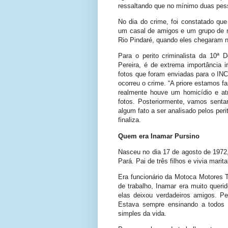
ressaltando que no mínimo duas pess
No dia do crime, foi constatado que
um casal de amigos e um grupo de
Rio Pindaré, quando eles chegaram n
Para o perito criminalista da 10ª
Pereira, é de extrema importância i
fotos que foram enviadas para o INC
ocorreu o crime. “A priore estamos f
realmente houve um homicídio e at
fotos. Posteriormente, vamos senta
algum fato a ser analisado pelos peri
finaliza.
Quem era Inamar Pursino
Nasceu no dia 17 de agosto de 1972,
Pará. Pai de três filhos e vivia mar
Era funcionário da Motoca Motores 
de trabalho, Inamar era muito quer
elas deixou verdadeiros amigos. Pe
Estava sempre ensinando a todos 
simples da vida.