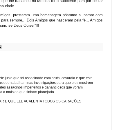
que ele trabalhou na Motoca foi o suficiente para par deixar
 saudade.
 amigos, prestaram uma homenagem póstuma a Inamar com
 para sempre... Dois Amigos que nasceram pela fé... Amigos
sim, se Deus Quiser”!!!
e justo que foi assacinado com brutal covardia e que este
s que trabalham nas investigações para que eles mostrem
eles assacinos imperfeitos e gananciosos que voram
da a mais do que tinham planejado.
MAR E QUE ELE ACALENTA TODOS OS CARAÇÕES