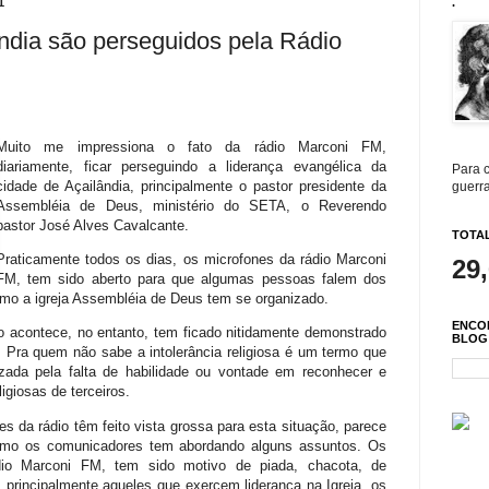
1
.
ndia são perseguidos pela Rádio
Muito me impressiona o fato da rádio Marconi FM,
diariamente, ficar perseguindo a liderança evangélica da
Para c
cidade de Açailândia, principalmente o pastor presidente da
guerra
Assembléia de Deus, ministério do SETA, o Reverendo
pastor José Alves Cavalcante.
TOTAL
Praticamente todos os dias, os microfones da rádio Marconi
29
FM, tem sido aberto para que algumas pessoas falem dos
omo a igreja Assembléia de Deus tem se organizado.
ENCO
 acontece, no entanto, tem ficado nitidamente demonstrado
BLOG
sa. Pra quem não sabe a intolerância religiosa é um termo que
izada pela falta de habilidade ou vontade em reconhecer e
igiosas de terceiros.
es da rádio têm feito vista grossa para esta situação, parece
omo os comunicadores tem abordando alguns assuntos. Os
ádio Marconi FM, tem sido motivo de piada, chacota, de
 principalmente aqueles que exercem liderança na Igreja, os