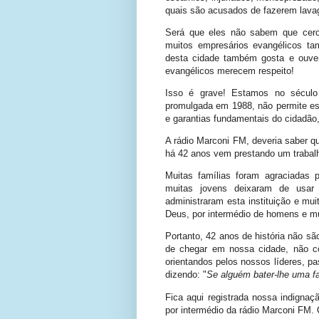
quais são acusados de fazerem lavag
Será que eles não sabem que cerc
muitos empresários evangélicos 
desta cidade também gosta e ouve
evangélicos merecem respeito!
Isso é grave! Estamos no século 
promulgada em 1988, não permite este
e garantias fundamentais do cidadão,
A rádio Marconi FM, deveria saber q
há 42 anos vem prestando um trabalh
Muitas famílias foram agraciadas p
muitas jovens deixaram de usar 
administraram esta instituição e mui
Deus, por intermédio de homens e m
Portanto, 42 anos de história não s
de chegar em nossa cidade, não c
orientandos pelos nossos líderes, pas
dizendo: "
Se alguém bater-lhe uma fa
Fica aqui registrada nossa indignaçã
por intermédio da rádio Marconi FM.