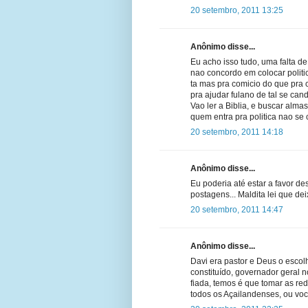
20 setembro, 2011 13:25
Anônimo disse...
Eu acho isso tudo, uma falta d
nao concordo em colocar politi
ta mas pra comicio do que pra c
pra ajudar fulano de tal se cand
Vao ler a Biblia, e buscar almas
quem entra pra politica nao se
20 setembro, 2011 14:18
Anônimo disse...
Eu poderia até estar a favor de
postagens... Maldita lei que dei
20 setembro, 2011 14:47
Anônimo disse...
Davi era pastor e Deus o escolhe
constituído, governador geral no
fiada, temos é que tomar as re
todos os Açailandenses, ou voc