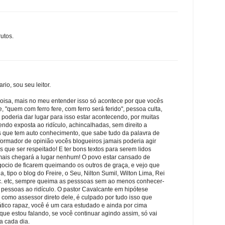
utos.
io, sou seu leitor.
coisa, mais no meu entender isso só acontece por que vocês
, "quem com ferro fere, com ferro será ferido", pessoa culta,
 poderia dar lugar para isso estar acontecendo, por muitas
ndo exposta ao ridículo, achincalhadas, sem direito a
 que tem auto conhecimento, que sabe tudo da palavra de
ormador de opinião vocês blogueiros jamais poderia agir
s que ser respeitado! E ter bons textos para serem lidos
mais chegará a lugar nenhum! O povo estar cansado de
gocio de ficarem queimando os outros de graça, e vejo que
a, tipo o blog do Freire, o Seu, Nilton Sumil, Wilton Lima, Rei
etc. etc, sempre queima as pesssoas sem ao menos conhecer-
 pessoas ao ridículo. O pastor Cavalcante em hipótese
como assessor direto dele, é culpado por tudo isso que
tico rapaz, você é um cara estudado e ainda por cima
que estou falando, se você continuar agindo assim, só vai
a cada dia.