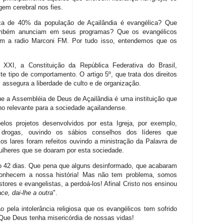
em cerebral nos fies.
a de 40% da população de Açailândia é evangélica? Que
também anunciam em seus programas? Que os evangélicos
m a radio Marconi FM. Por tudo isso, entendemos que os
XXI, a Constituição da República Federativa do Brasil,
 tipo de comportamento. O artigo 5º, que trata dos direitos
 assegura a liberdade de culto e de organização.
ue a Assembléia de Deus de Açailândia é uma instituição que
o relevante para a sociedade açailandense.
elos projetos desenvolvidos por esta Igreja, por exemplo,
drogas, ouvindo os sábios conselhos dos líderes que
tos lares foram refeitos ouvindo a ministração da Palavra de
ulheres que se doaram por esta sociedade.
ão 42 dias. Que pena que alguns desinformado, que acabaram
onhecem a nossa história! Mas não tem problema, somos
tores e evangelistas, a perdoá-los! Afinal Cristo nos ensinou
ce, dai-lhe a outra
".
o pela intolerância religiosa que os evangélicos tem sofrido
 Que Deus tenha misericórdia de nossas vidas!