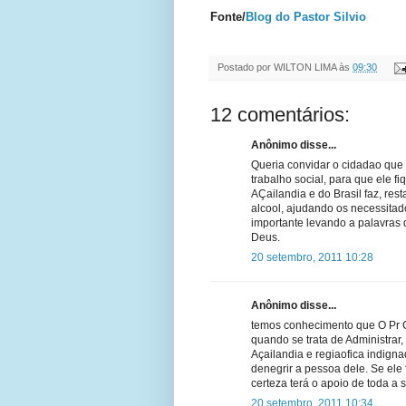
Fonte/
Blog do Pastor Silvio
Postado por
WILTON LIMA
às
09:30
12 comentários:
Anônimo disse...
Queria convidar o cidadao que
trabalho social, para que ele
AÇailandia e do Brasil faz, res
alcool, ajudando os necessitad
importante levando a palavra
Deus.
20 setembro, 2011 10:28
Anônimo disse...
temos conhecimento que O Pr 
quando se trata de Administra
Açailandia e regiaofica indig
denegrir a pessoa dele. Se ele 
certeza terá o apoio de toda a 
20 setembro, 2011 10:34