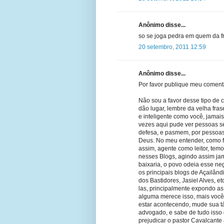
Anônimo disse...
so se joga pedra em quem da fr
20 setembro, 2011 12:59
Anônimo disse...
Por favor publique meu comentar
Não sou a favor desse tipo de 
dão lugar, lembre da velha frase
e inteligente como você, jamais
vezes aqui pude ver pessoas se
defesa, e pasmem, por pessoas
Deus. No meu entender, como f
assim, agente como leitor, temo
nesses Blogs, agindo assim ja
baixaria, o povo odeia esse ne
os principais blogs de Açailândi
dos Bastidores, Jasiel Alves, 
las, principalmente expondo as
alguma merece isso, mais você 
estar acontecendo, mude sua tá
advogado, e sabe de tudo isso 
prejudicar o pastor Cavalcante 