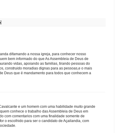
 anda difamando a nossa igreja, para conhecer nosso
 fiquem bem informado do que As Assembleia de Deus de
taurando vidas, apoiando as familias, tirando pessoas do
os, construido moradias dignas para as pessoas,e o mais
s de Deus que é mandamento para todos que conhecem a
Cavalcante e um homem com uma habilidade muito grande
r, quem conhece o trabalho das Assembleia de Deus em
nado com comentarios com uma finalidade somente de
for o escolhido para ser o candidato de Açailandia, com
sociedade.