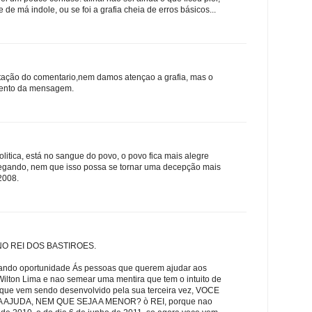
 de má indole, ou se foi a grafia cheia de erros básicos...
tação do comentario,nem damos atençao a grafia, mas o
mento da mensagem.
olitica, está no sangue do povo, o povo fica mais alegre
egando, nem que isso possa se tornar uma decepção mais
2008.
O REI DOS BASTIROES.
dando oportunidade Ás pessoas que querem ajudar aos
ilton Lima e nao semear uma mentira que tem o intuito de
l que vem sendo desenvolvido pela sua terceira vez, VOCE
AJUDA, NEM QUE SEJA A MENOR? ò REI, porque nao