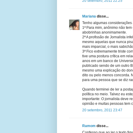
20 setembro, 2011 22:25
Mariana
disse...
Tenho algumas considerações a
1ª Para mim, anônimo não tem 
abobrinhas anonimamente.
2ª A profissão de Jornalista in
mesmo aquelas que nunca pisa
mais imparcial, o mais sabichã
3ª Fico extremamente triste co
tive uma postura crítica em rel
anos em um banco de Universi
publicado sendo de um outro Bl
mesmo uma explicação do dono d
dito ou pelo menos concorda. N
para uma pessoa que se diz radi
Quando terminei de ler a posta
política no meio. Talvez eu es
importante: O jornalista deve 
opinião e muitas pessoas tem c
20 setembro, 2011 23:47
Ramom
disse...
Confesso que ao ler o texto fiq