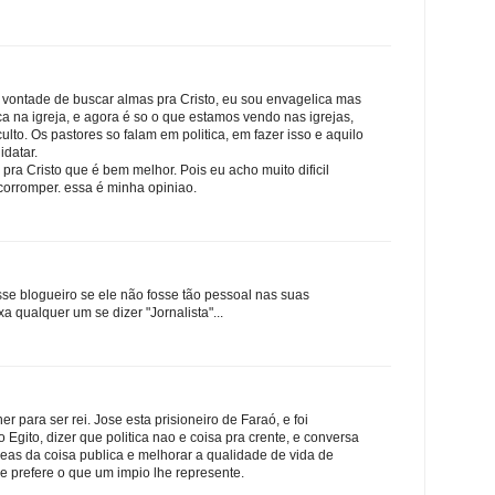
e vontade de buscar almas pra Cristo, eu sou envagelica mas
ca na igreja, e agora é so o que estamos vendo nas igrejas,
ulto. Os pastores so falam em politica, em fazer isso e aquilo
idatar.
 pra Cristo que é bem melhor. Pois eu acho muito dificil
 corromper. essa é minha opiniao.
sse blogueiro se ele não fosse tão pessoal nas suas
xa qualquer um se dizer "Jornalista"...
r para ser rei. Jose esta prisioneiro de Faraó, e foi
 Egito, dizer que politica nao e coisa pra crente, e conversa
deas da coisa publica e melhorar a qualidade de vida de
e prefere o que um impio lhe represente.