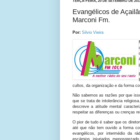
TERÇA-FEIRA, 20 DE SETEMBRO DE 201
Evangélicos de Açailâ
Marconi Fm.
Por:
Silvio Vieira
cultos, da organização e da forma c
Não sabemos as razões por que isso
que se trata de intolerância religio
descreve a atitude mental caracter
respeitar as diferenças ou crenças rel
O pior de tudo é saber que os diretor
até que não tem ouvido a forma c
evangélicos, por intermédio da r
escárnios, injuriados, menosprezado,