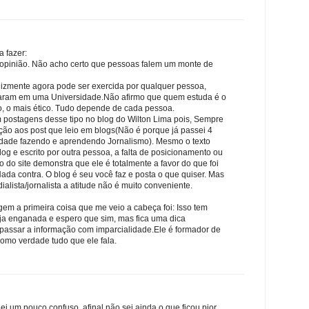
 fazer:
opinião. Não acho certo que pessoas falem um monte de
felizmente agora pode ser exercida por qualquer pessoa,
ram em uma Universidade.Não afirmo que quem estuda é o
o, o mais ético. Tudo depende de cada pessoa.
m postagens desse tipo no blog do Wilton Lima pois, Sempre
ação aos post que leio em blogs(Não é porque já passei 4
dade fazendo e aprendendo Jornalismo). Mesmo o texto
og e escrito por outra pessoa, a falta de posicionamento ou
o site demonstra que ele é totalmente a favor do que foi
ada contra. O blog é seu você faz e posta o que quiser. Mas
alista/jornalista a atitude não é muito conveniente.
gem a primeira coisa que me veio a cabeça foi: Isso tem
teja enganada e espero que sim, mas fica uma dica
repassar a informação com imparcialidade.Ele é formador de
omo verdade tudo que ele fala.
uei um pouco confuso. afinal não sei ainda o que ficou pior,