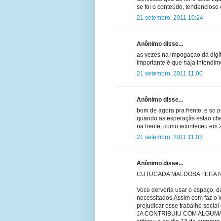
se foi o conteúdo, tendencioso e
21 setembro, 2011 10:24
Anônimo disse...
as vezes na impogaçao da digi
importante é que haja intendi
21 setembro, 2011 11:00
Anônimo disse...
bom de agora pra frente, e so p
quando as esperaçãs estao ch
na frente, como aconteceu em 
21 setembro, 2011 11:03
Anônimo disse...
CUTUCADA MALDOSA FEITA N
Voce derveria usar o espaço, 
necessitados,Assim com faz o W
prejudicar esse trabalho socia
JA CONTRIBUIU COM ALGUMA 