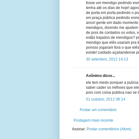
fosse um mendigo pedindo esmo
lenha até os dias de hoje! agor
de porta em porta pedindo o 
em praça pública pedindo esmol
anos! gente em dado momento d
mendigos, dizendo me ajudem m
de pois de contados os votos, v
estão trajados de mendigos? p
mendigo que elês usaram pra te
porisso jogaram fora o que elê
existe! cuidado açailandense pr
30 setembro, 2012 14:13
Anônimo disse...
ele tem medo porquer a pulicia 
saber cader os milhoes que ele 
pois com coisa publica nao se b
01 outubro, 2012 08:14
Postar um comentário
Postagem mais recente
Assinar:
Postar comentários (Atom)