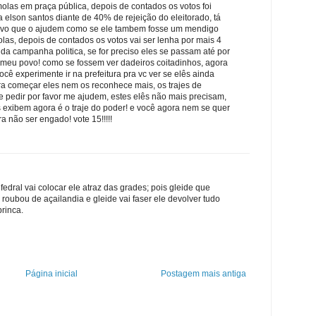
las em praça pública, depois de contados os votos foi
a elson santos diante de 40% de rejeição do eleitorado, tá
povo que o ajudem como se ele tambem fosse um mendigo
as, depois de contados os votos vai ser lenha por mais 4
a campanha politica, se for preciso eles se passam até por
eu povo! como se fossem ver dadeiros coitadinhos, agora
ocê experimente ir na prefeitura pra vc ver se elês ainda
ra começar eles nem os reconhece mais, os trajes de
 pedir por favor me ajudem, estes elês não mais precisam,
s exibem agora é o traje do poder! e você agora nem se quer
a não ser engado! vote 15!!!!!
fedral vai colocar ele atraz das grades; pois gleide que
roubou de açailandia e gleide vai faser ele devolver tudo
rinca.
Página inicial
Postagem mais antiga