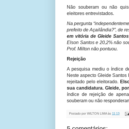
Não souberam ou não quise
eleitores entrevistados.
Na pergunta “independentemen
prefeito de Açailândia?”, de 
em vitória de Gleide Santos
Elson Santos e 20,2% não so
Prof. Milton não pontuou.
Rejeição
A pesquisa mediu o índice de
Neste aspecto Gleide Santos 
rejeitado pelo eleitorado.
Elso
sua candidatura. Gleide, por
índice de rejeição de apen
souberam ou não responderam
Postado por
WILTON LIMA
às
11:13
5 comentários: