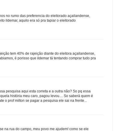
nos no rumo das preferencia do eleitorado açailandense,
to ildemar, aquilo era só pra tapiar o eleitorado
jeição tem 40% de rajeição diante do eleitora açailandense,
sabiamos, é porisso que ildemar tá tentando comprar tudo pra
a pesquisa aqui esta correta e a outra não? So pq essa
 aquela história meu caro, pagou levou.... So saberá quem é
 ate o prof milton se pagar a pesquisa ele sai na frente...
sse na rua do campo, meu povo me ajudem! como se ele