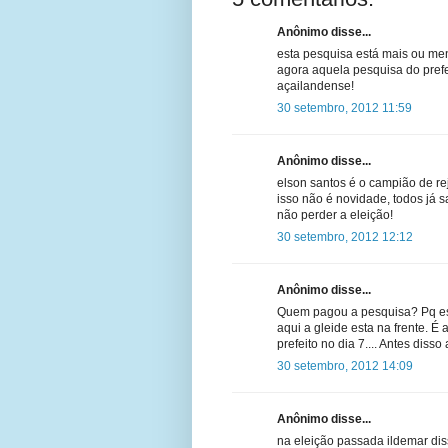
Anônimo disse...
esta pesquisa está mais ou me
agora aquela pesquisa do prefei
açailandense!
30 setembro, 2012 11:59
Anônimo disse...
elson santos é o campião de re
isso não é novidade, todos já 
não perder a eleição!
30 setembro, 2012 12:12
Anônimo disse...
Quem pagou a pesquisa? Pq ess
aqui a gleide esta na frente. É
prefeito no dia 7.... Antes disso
30 setembro, 2012 14:09
Anônimo disse...
na eleição passada ildemar di