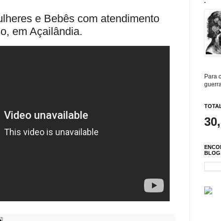
.
eres e Bebês com atendimento
o, em Açailândia.
Para c
guerra
TOTAL
30
ENCO
BLOG