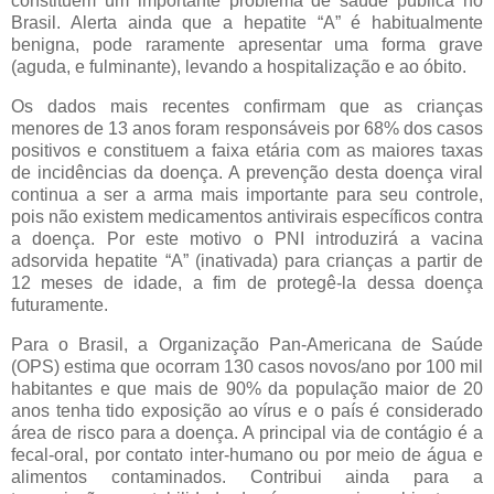
constituem um importante problema de saúde pública no
Brasil. Alerta ainda que a hepatite “A” é habitualmente
benigna, pode raramente apresentar uma forma grave
(aguda, e fulminante), levando a hospitalização e ao óbito.
Os dados mais recentes confirmam que as crianças
menores de 13 anos foram responsáveis por 68% dos casos
positivos e constituem a faixa etária com as maiores taxas
de incidências da doença. A prevenção desta doença viral
continua a ser a arma mais importante para seu controle,
pois não existem medicamentos antivirais específicos contra
a doença. Por este motivo o PNI introduzirá a vacina
adsorvida hepatite “A” (inativada) para crianças a partir de
12 meses de idade, a fim de protegê-la dessa doença
futuramente.
Para o Brasil, a Organização Pan-Americana de Saúde
(OPS) estima que ocorram 130 casos novos/ano por 100 mil
habitantes e que mais de 90% da população maior de 20
anos tenha tido exposição ao vírus e o país é considerado
área de risco para a doença. A principal via de contágio é a
fecal-oral, por contato inter-humano ou por meio de água e
alimentos contaminados. Contribui ainda para a