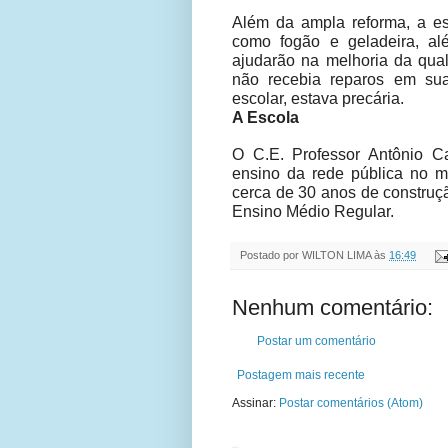
Além da ampla reforma, a es
como fogão e geladeira, al
ajudarão na melhoria da qua
não recebia reparos em su
escolar, estava precária.
A Escola
O C.E. Professor Antônio 
ensino da rede pública no m
cerca de 30 anos de construç
Ensino Médio Regular.
Postado por
WILTON LIMA
às
16:49
Nenhum comentário:
Postar um comentário
Postagem mais recente
Assinar:
Postar comentários (Atom)