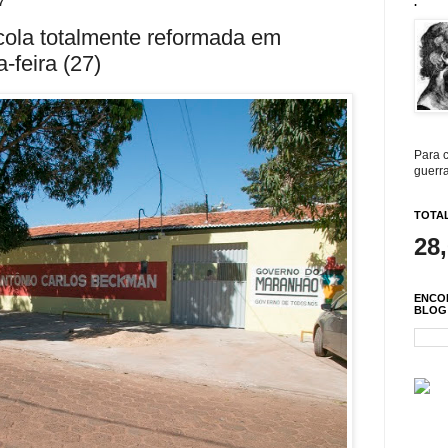
7
.
cola totalmente reformada em
-feira (27)
Para c
guerra
TOTAL
28
ENCO
BLOG