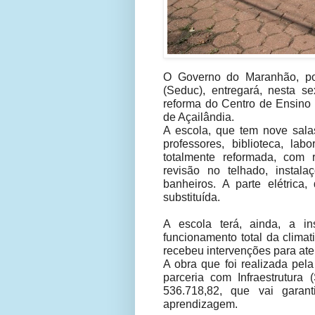
O Governo do Maranhão, po
(Seduc), entregará, nesta se
reforma do Centro de Ensino 
de Açailândia.
A escola, que tem nove salas
professores, biblioteca, lab
totalmente reformada, com r
revisão no telhado, instala
banheiros. A parte elétrica
substituída.
A escola terá, ainda, a i
funcionamento total da clima
recebeu intervenções para at
A obra que foi realizada pel
parceria com Infraestrutura
536.718,82, que vai garan
aprendizagem.