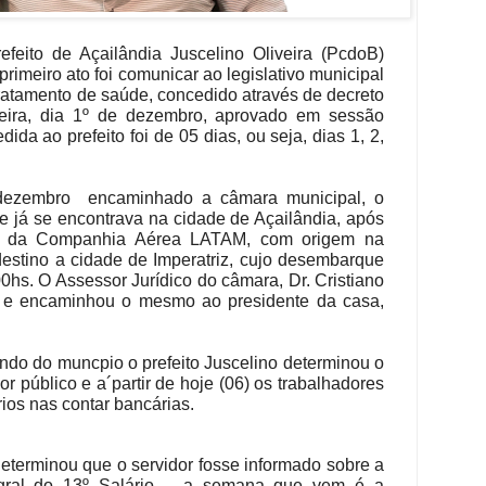
feito de Açailândia Juscelino Oliveira (PcdoB)
primeiro ato foi comunicar ao legislativo municipal
ratamento de saúde, concedido através de decreto
feira, dia 1º de dezembro, aprovado em sessão
dida ao prefeito foi de 05 dias, ou seja, dias 1, 2,
 dezembro encaminhado a câmara municipal, o
ue já se encontrava na cidade de Açailândia, após
, da Companhia Aérea LATAM, com origem na
m destino a cidade de Imperatriz, cujo desembarque
0hs. O Assessor Jurídico do câmara, Dr. Cristiano
io e encaminhou o mesmo ao presidente da casa,
ndo do muncpio o prefeito Juscelino determinou o
r público e a´partir de hoje (06) os trabalhadores
ios nas contar bancárias.
eterminou que o servidor fosse informado sobre a
egral do 13º Salário – a semana que vem é a