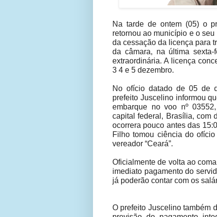
Na tarde de ontem (05) o pre
retornou ao município e o seu 
da cessação da licença para t
da câmara, na última sexta-
extraordinária. A licença conce
3 4 e 5 dezembro.
No ofício datado de 05 de
prefeito Juscelino informou q
embarque no voo nº 03552
capital federal, Brasília, co
ocorrera pouco antes das 15:0
Filho tomou ciência do ofíc
vereador “Ceará”.
Oficialmente de volta ao coma
imediato pagamento do servido
já poderão contar com os salár
O prefeito Juscelino também d
previsão do pagamento int