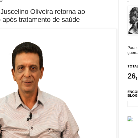
17
.
 Juscelino Oliveira retorna ao
 após tratamento de saúde
Para c
guerra
TOTAL
26
ENCO
BLOG