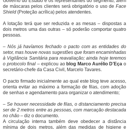
Governo do Estado e os representantes do segmento, além
de máscaras pelos clientes será obrigatório o uso de
Face
Shield
(Proteção acrílica) pelos atendentes.
A lotação terá que ser reduzida e as mesas – dispostas a
dois metros uma das outras – só poderão comportar quatro
pessoas.
– Nós já havíamos fechado o pacto com as entidades do
setor, mas houve novas sugestões que foram encaminhadas
à Vigilância Sanitária para reavaliação; ainda hoje teremos
o protocolo final –
explicou ao
blog Marco Aurélio D’Eça
o
secretário-chefe da Casa Civil, Marcelo Tavares.
O pacto firmado inicialmente ao qual este blog teve acesso,
orienta evitar ao máximo a formação de filas, com adoção
de senhas e agendamento para organizar o atendimento;
– Se houver necessidade de filas, o distanciamento precisa
ser de 2 metros entre as pessoas, com marcação destacada
no chão –
diz o documento.
A circulação interna também deve obedecer a distância
mínima de dois metros, além das medidas de higiene e