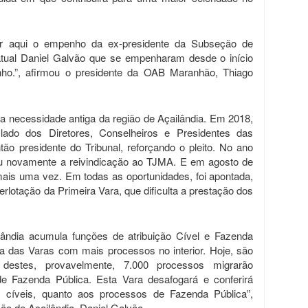
ar aqui o empenho da ex-presidente da Subseção de
 atual Daniel Galvão que se empenharam desde o início
nho.”, afirmou o presidente da OAB Maranhão, Thiago
 necessidade antiga da região de Açailândia. Em 2018,
lado dos Diretores, Conselheiros e Presidentes das
o presidente do Tribunal, reforçando o pleito. No ano
u novamente a reivindicação ao TJMA. E em agosto de
mais uma vez. Em todas as oportunidades, foi apontada,
erlotação da Primeira Vara, que dificulta a prestação dos
lândia acumula funções de atribuição Cível e Fazenda
a das Varas com mais processos no interior. Hoje, são
destes, provavelmente, 7.000 processos migrarão
e Fazenda Pública. Esta Vara desafogará e conferirá
s cíveis, quanto aos processos de Fazenda Pública”,
ão de Açailândia, Daniel Galvão.