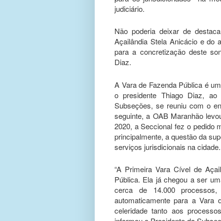
judiciário.
Não poderia deixar de destac
Açailândia Stela Anicácio e do
para a concretização deste so
Diaz.
A Vara de Fazenda Pública é uma
o presidente Thiago Diaz, ao 
Subseções, se reuniu com o entã
seguinte, a OAB Maranhão levo
2020, a Seccional fez o pedido 
principalmente, a questão da sup
serviços jurisdicionais na cidade.
“A Primeira Vara Cível de Açai
Pública. Ela já chegou a ser um
cerca de 14.000 processos, 
automaticamente para a Vara d
celeridade tanto aos processo
informou o Presidente da Subseç