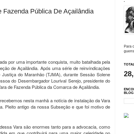
.
e Fazenda Pública De Açailândia
Para c
guerra
da por uma importante conquista, muito batalhada pela
TOTAL
ção de Açailândia. Após uma série de reinvindicações
28
de Justiça do Maranhão (TJMA), durante Sessão Solene
essoa do Desembargador Lourival Serejo, presidente do
a Vara de Fazenda Pública da Comarca de Açailândia.
ENCO
BLOG
recebemos nesta manhã a notícia de instalação da Vara
a. Pleito antigo da nossa Subseção e que foi motivo de
 dessa Vara são enormes tanto para a advocacia, como
dida em que contribuirá para uma maior celeridade no