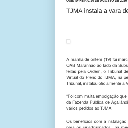
QUINTA-FEIRA, 20 DE AGOSTO DE 2020
TJMA instala a vara d
A manhã de ontem (19) foi marca
OAB Maranhão ao lado da Subse
feitas pela Ordem, o Tribunal 
Virtual do Pleno do TJMA, na p
Tribunal, instalou oficialmente 
“Foi com muita empolgação que 
da Fazenda Pública de Açailândi
vários pedidos ao TJMA.
Os benefícios com a instalação
para os jurisdicionados na me