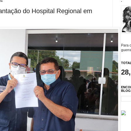
21
.
antação do Hospital Regional em
Para c
guerra
TOTAL
28
ENCO
BLOG