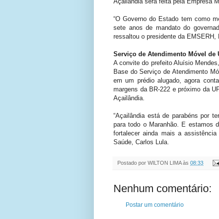
Açailândia será feita pela Empresa
“O Governo do Estado tem como meta
sete anos de mandato do governador
ressaltou o presidente da EMSERH,
Serviço de Atendimento Móvel de 
A convite do prefeito Aluísio Mendes,
Base do Serviço de Atendimento Mó
em um prédio alugado, agora conta
margens da BR-222 e próximo da UPA
Açailândia.
“Açailândia está de parabéns por te
para todo o Maranhão. E estamos 
fortalecer ainda mais a assistência
Saúde, Carlos Lula.
Postado por
WILTON LIMA
às
08:33
Nenhum comentário:
Postar um comentário