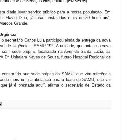
 Maranhense de Serviços Hospitalares (EMSERH).
 diária levar serviço público para a nossa população. Em
 Flávio Dino, já foram instalados mais de 30 hospitais”,
 Marcos Grande.
Urgência
 o secretário Carlos Lula participou ainda da entrega da nova
vel de Urgência – SAMU 192. A unidade, que antes operava
 com sede própria, localizada na Avenida Santa Luzia, às
 Dr. Ubirajara Neves de Sousa, futuro Hospital Regional de
r construído sua sede própria do SAMU, que vira referência
dando mais uma ambulância para a base do SAMU, que vai
 que já é prestada aqui”, afirma o secretário de Estado da