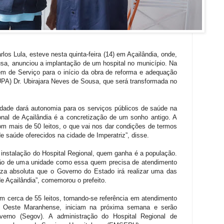
los Lula, esteve nesta quinta-feira (14) em Açailândia, onde,
usa, anunciou a implantação de um hospital no município. Na
em de Serviço para o início da obra de reforma e adequação
PA) Dr. Ubirajara Neves de Sousa, que será transformada no
idade dará autonomia para os serviços públicos de saúde na
ional de Açailândia é a concretização de um sonho antigo. A
om mais de 50 leitos, o que vai nos dar condições de termos
 saúde oferecidos na cidade de Imperatriz”, disse.
 instalação do Hospital Regional, quem ganha é a população.
ção de uma unidade como essa quem precisa de atendimento
teza absoluta que o Governo do Estado irá realizar uma das
de Açailândia”, comemorou o prefeito.
m cerca de 55 leitos, tornando-se referência em atendimento
o Oeste Maranhense, iniciam na próxima semana e serão
verno (Segov). A administração do Hospital Regional de