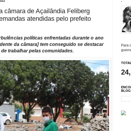
022
.
a câmara de Açailândia Feliberg
emandas atendidas pelo prefeito
bulências políticas enfrentadas durante o ano
sidente da câmara] tem conseguido se destacar
Para c
guerra
o de trabalhar pelas comunidades.
TOTAL
24
ENCO
BLOG