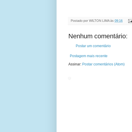
Postado por
WILTON LIMA
às
09:16
Nenhum comentário:
Postar um comentário
Postagem mais recente
Assinar:
Postar comentários (Atom)