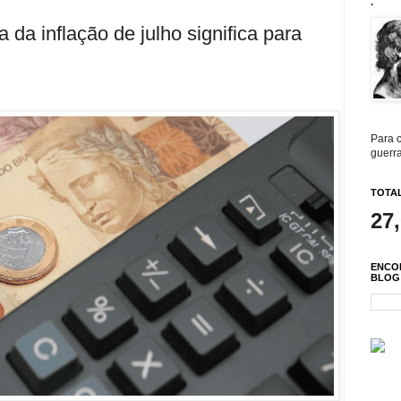
.
 da inflação de julho significa para
Para c
guerra
TOTAL
27
ENCO
BLOG